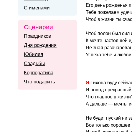
Его день рожденья 
С именами
Тебе пожелаем удачи
Чтоб в жизни ты сча
Сценарии
Чтоб полон был сил 
Праздников
К мечте настоящей и
Дня рождения
Не зная разочарован
Юбилея
Успеха тебе и любви
Свадьбы
Корпоратива
Что подарить
Я Тихона буду сейча
И повод прекрасный 
Что главное в жизни?
А дальше — мечты ис
Не будет пускай ни за
Все только хорошее 