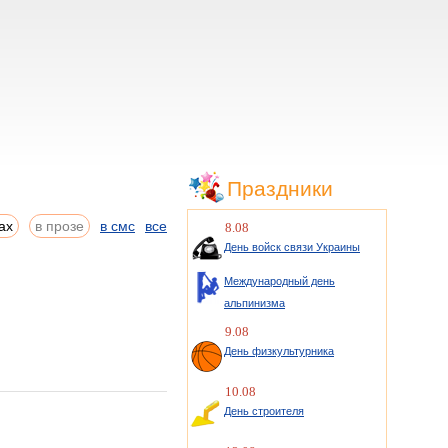
Праздники
ах
в прозе
в смс
все
8.08
День войск связи Украины
Международный день
альпинизма
9.08
День физкультурника
10.08
День строителя