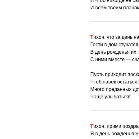
И чтоб никогда не б
И всем твоим планам
Тихон, что за день н
Гости в дом стучатс
В день рожденья их 
С ними вместе — сч
Пусть приходит поск
Чтоб навек остаться!
Много преданных др
Чаще улыбаться!
Тихон, прими поздр
Я в день рожденья 