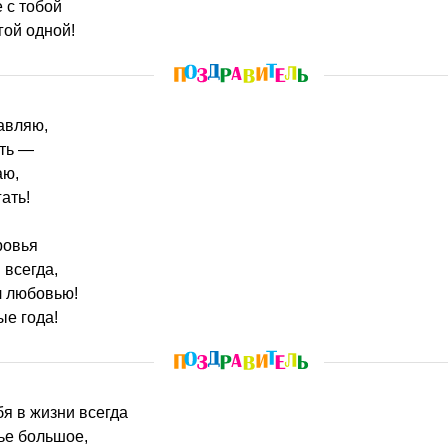
 с тобой
гой одной!
равляю,
ать —
аю,
ать!
ровья
 всегда,
л любовью!
ые года!
ебя в жизни всегда
тье большое,