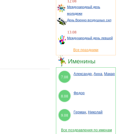
12.08
Международный день
молодежи
День Военно-воздушных сил
13.08
Международный день левшей
Все праздники
Именины
Александр
,
Анна
,
Макар
7.08
Федор
8.08
Герман
,
Николай
9.08
Все поздравления по именам