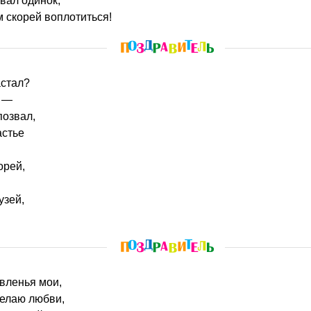
ывал одинок,
 скорей воплотиться!
астал?
я —
позвал,
астье
орей,
узей,
авленья мои,
желаю любви,