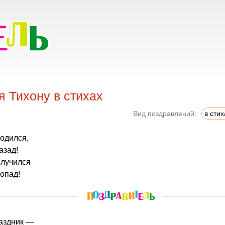
 Тихону в стихах
Вид поздравлений:
в стих
родился,
азад!
случился
опад!
раздник —