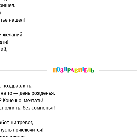
пришел.
,
стье нашел!
и желаний
дти!
ий,
!
с поздравлять,
на то — день рожденья.
 Конечно, мечтать!
полнять, без сомненья!
бот, ни тревог,
пусть приключится!