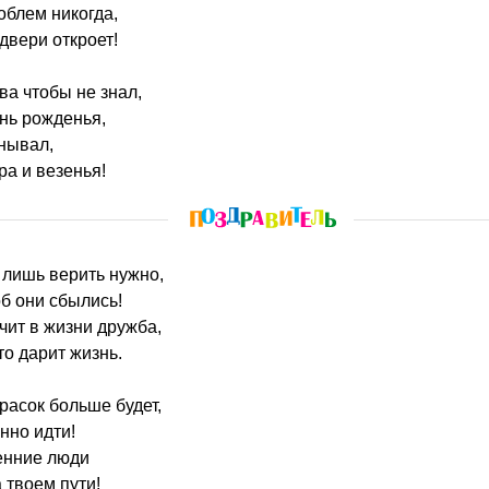
облем никогда,
двери откроет!
ва чтобы не знал,
нь рожденья,
унывал,
ра и везенья!
 лишь верить нужно,
об они сбылись!
чит в жизни дружба,
то дарит жизнь.
красок больше будет,
нно идти!
енние люди
 твоем пути!