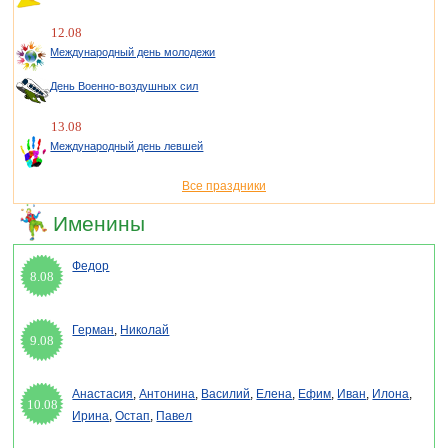
12.08
Международный день молодежи
День Военно-воздушных сил
13.08
Международный день левшей
Все праздники
Именины
Федор
8.08
Герман
,
Николай
9.08
Анастасия
,
Антонина
,
Василий
,
Елена
,
Ефим
,
Иван
,
Илона
,
10.08
Ирина
,
Остап
,
Павел