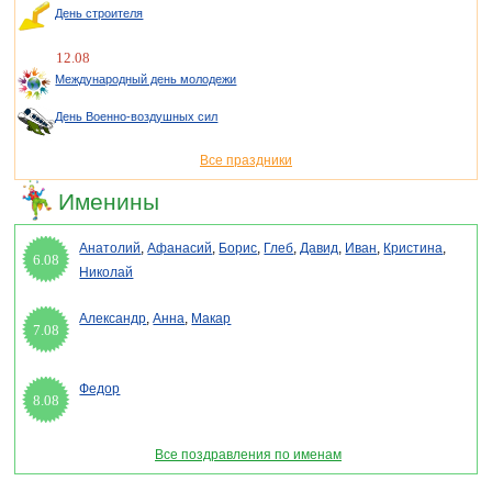
День строителя
12.08
Международный день молодежи
День Военно-воздушных сил
Все праздники
Именины
Анатолий
,
Афанасий
,
Борис
,
Глеб
,
Давид
,
Иван
,
Кристина
,
6.08
Николай
Александр
,
Анна
,
Макар
7.08
Федор
8.08
Все поздравления по именам