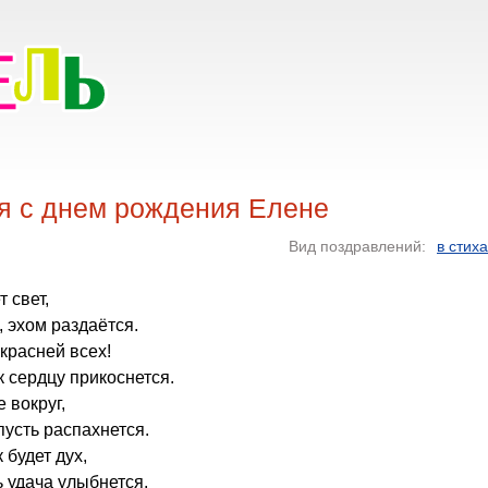
я с днем рождения Елене
Вид поздравлений:
в стих
т свет,
, эхом раздаётся.
красней всех!
к сердцу прикоснется.
е вокруг,
пусть распахнется.
 будет дух,
ь удача улыбнется.