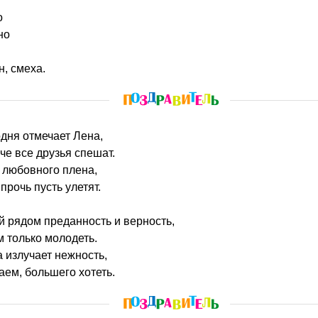
о
но
н, смеха.
одня отмечает Лена,
че все друзья спешат.
любовного плена,
прочь пусть улетят.
ей рядом преданность и верность,
м только молодеть.
 излучает нежность,
аем, большего хотеть.