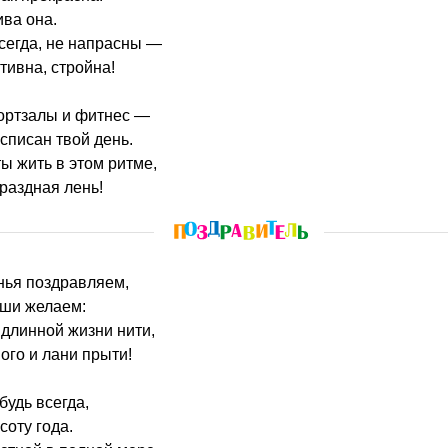
ива она.
всегда, не напрасны —
тивна, стройна!
портзалы и фитнес —
списан твой день.
ы жить в этом ритме,
раздная лень!
нья поздравляем,
уши желаем:
 длинной жизни нити,
ого и лани прыти!
будь всегда,
соту года.