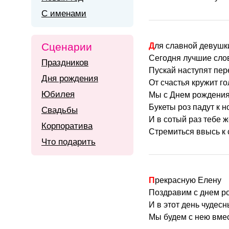
С именами
Сценарии
Для славной девуш
Сегодня лучшие сло
Праздников
Пускай наступят пе
Дня рождения
От счастья кружит го
Юбилея
Мы с Днем рождения
Букеты роз падут к н
Свадьбы
И в сотый раз тебе 
Корпоратива
Стремиться ввысь к 
Что подарить
Прекрасную Елену
Поздравим с днем р
И в этот день чудес
Мы будем с нею вмес