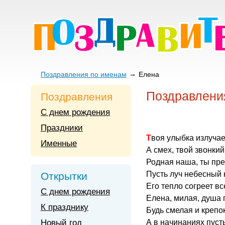
Поздравления по именам
Елена
Поздравлени
Поздравления
С днем рождения
Праздники
Твоя улыбка излучае
Именные
А смех, твой звонкий
Родная наша, ты пре
Пусть луч небесный 
Открытки
Его тепло согреет вс
С днем рождения
Елена, милая, душа 
К празднику
Будь смелая и крепок
Новый год
А в начинаниях пуст