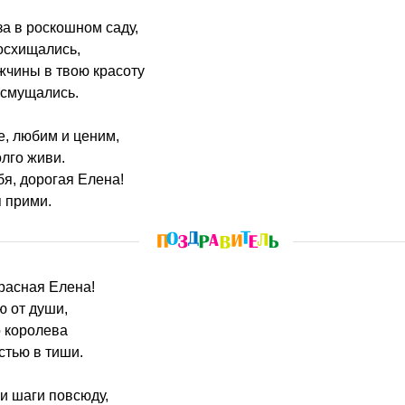
оза в роскошном саду,
осхищались,
жчины в твою красоту
 смущались.
, любим и ценим,
олго живи.
я, дорогая Елена!
 прими.
красная Елена!
ю от души,
о королева
стью в тиши.
ои шаги повсюду,