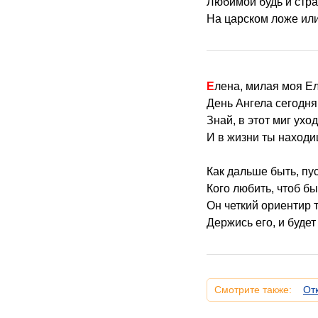
Любимой будь и стра
На царском ложе или
Елена, милая моя Е
День Ангела сегодня
Знай, в этот миг ухо
И в жизни ты находи
Как дальше быть, пус
Кого любить, чтоб б
Он четкий ориентир т
Держись его, и будет
Смотрите также:
От