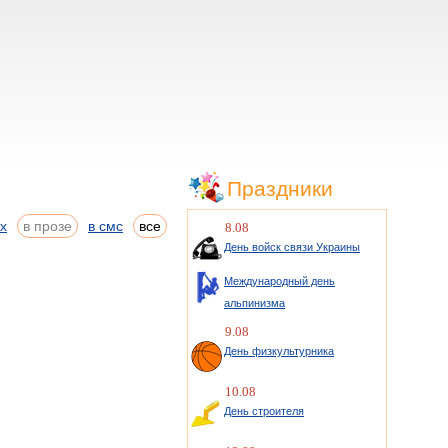
Праздники
ах
в прозе
в смс
все
8.08
День войск связи Украины
Международный день
альпинизма
9.08
День физкультурника
10.08
День строителя