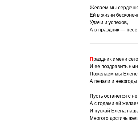
Желаем мы сердечн
Ей в жизни бесконеч
Удачи и успехов,
А в праздник — песе
Праздник имени сег
И ее поздравить нын
Пожелаем мы Елене 
А печали и невзгоды 
Пусть останется с н
А с годами ей желае
И пускай Елена наша
Многого достичь жел