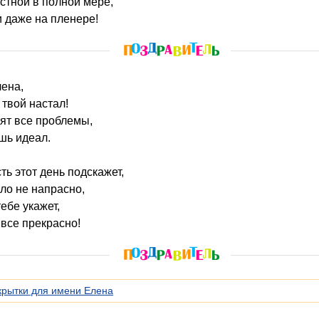
стной в полной мере,
 даже на пленере!
лена,
 твой настал!
дят все проблемы,
шь идеал.
ть этот день подскажет,
ыло не напрасно,
ебе укажет,
 все прекрасно!
крытки для имени Елена