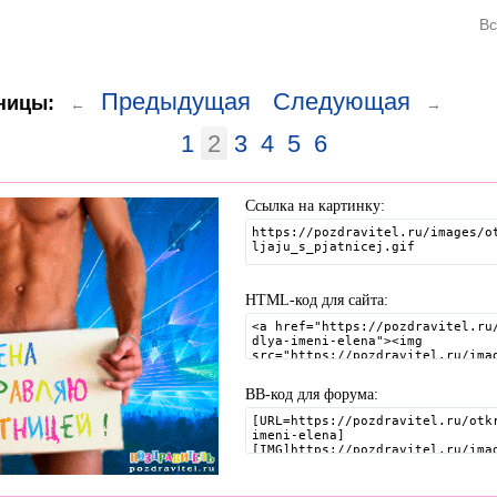
Вс
Предыдущая
Следующая
ницы:
←
→
1
2
3
4
5
6
Ссылка на картинку:
HTML-код для сайта:
BB-код для форума: