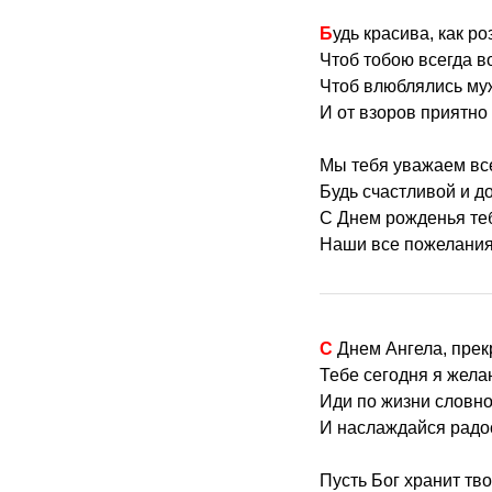
Будь красива, как р
Чтоб тобою всегда в
Чтоб влюблялись му
И от взоров приятно
Мы тебя уважаем все
Будь счастливой и д
С Днем рожденья теб
Наши все пожелания
С Днем Ангела, пре
Тебе сегодня я жела
Иди по жизни словн
И наслаждайся радо
Пусть Бог хранит тв