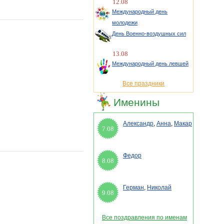
12.08
Международный день
молодежи
День Военно-воздушных сил
13.08
Международный день левшей
Все праздники
Именины
Александр
,
Анна
,
Макар
7.08
Федор
8.08
Герман
,
Николай
9.08
Все поздравления по именам