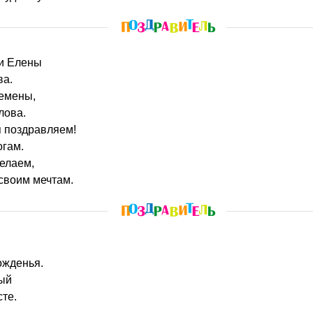
ки Елены
ва.
ремены,
лова.
 поздравляем!
огам.
желаем,
своим мечтам.
ожденья.
ный
те.