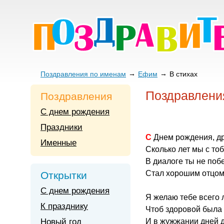
Поздравления по именам
Ефим
В стихах
Поздравлени
Поздравления
С днем рождения
Праздники
С Днем рождения, д
Именные
Сколько лет мы с то
В диалоге ты не поб
Стал хорошим отцом
Открытки
С днем рождения
Я желаю тебе всего 
К празднику
Чтоб здоровой была 
Новый год
И в жужжании дней 