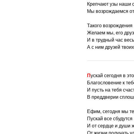
Крепчают узы наши 
Мы возрождаемся от
Такого возрождения
Желаем мы, его друз
И в трудный час вес
А с ним друзей твои
Пускай сегодня в эт
Благословение к тебе
И пусть на тебя счас
В преддверии сплош
Ефим, сегодня мы т
Пускай все сбудутся
И от сердце и души 
От жизни получать у