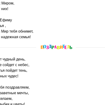
с Миром,
 них!
 Ефиму
ья ,
ь Мир тебя обнимет,
х надежная семья!
от чудный день,
 сойдет с небес,
тья пойдет тень,
ных чудес!
ебя поздравляем,
 заветные мечты,
желаем,
лыбки и цветы!