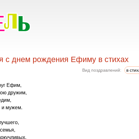
я с днем рождения Ефиму в стихах
Вид поздравлений:
в стих
руг Ефим,
бою дружим,
едим,
 и мужем.
лучшего,
семья,
докучливых,