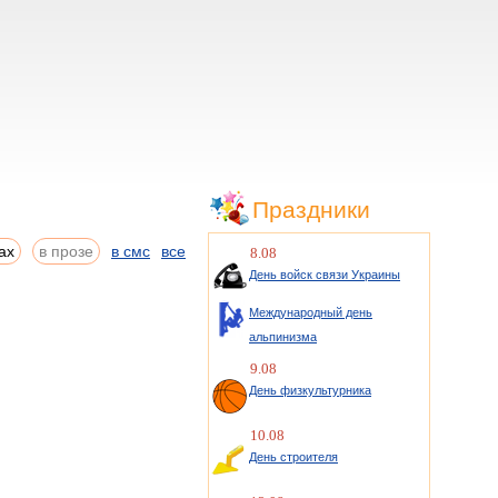
Праздники
ах
в прозе
в смс
все
8.08
День войск связи Украины
Международный день
альпинизма
9.08
День физкультурника
10.08
День строителя