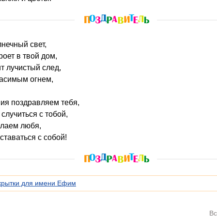
олнечный свет,
роет в твой дом,
ит лучистый след,
гасимым огнем,
ия поздравляем тебя,
случиться с тобой,
елаем любя,
ставаться с собой!
крытки для имени Ефим
Вс