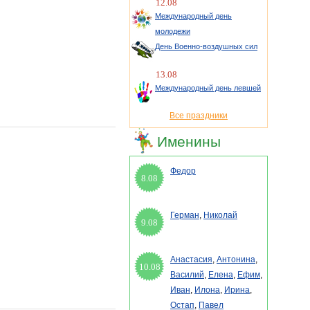
12.08
Международный день
молодежи
День Военно-воздушных сил
13.08
Международный день левшей
Все праздники
Именины
Федор
8.08
Герман
,
Николай
9.08
Анастасия
,
Антонина
,
10.08
Василий
,
Елена
,
Ефим
,
Иван
,
Илона
,
Ирина
,
Остап
,
Павел