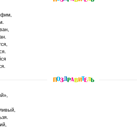
Ефим,
м.
ван,
ан.
тся,
ся.
йся
ся.
ый»,
тливый,
ьзя.
ий,