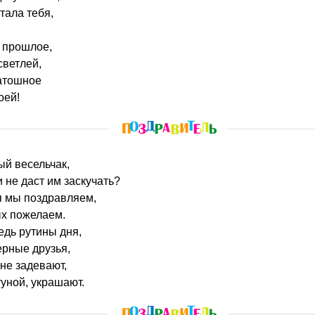
стала тебя,
 прошлое,
светлей,
матошное
оей!
ый весельчак,
 не даст им заскучать?
я мы поздравляем,
ых пожелаем.
едь рутины дня,
ерные друзья,
 не задевают,
туной, украшают.