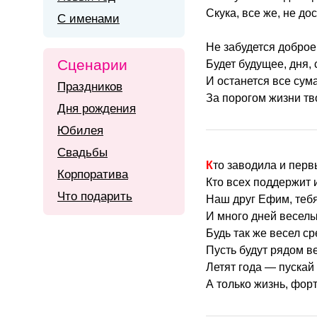
Скука, все же, не до
С именами
Не забудется доброе
Сценарии
Будет будущее, дня, 
И останется все су
Праздников
За порогом жизни тв
Дня рождения
Юбилея
Свадьбы
Кто заводила и перв
Корпоратива
Кто всех поддержит и
Что подарить
Наш друг Ефим, теб
И много дней весел
Будь так же весел ср
Пусть будут рядом в
Летят года — пускай
А только жизнь, фор