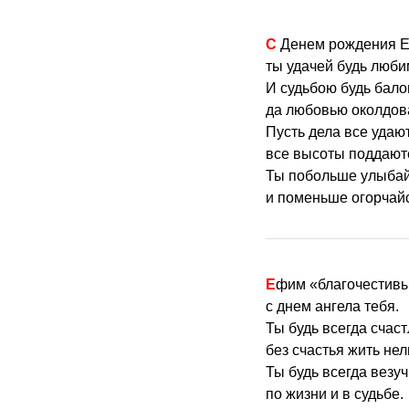
С Денем рождения 
ты удачей будь люби
И судьбою будь бало
да любовью околдов
Пусть дела все удаю
все высоты поддают
Ты побольше улыба
и поменьше огорчай
Ефим «благочестив
с днем ангела тебя.
Ты будь всегда счас
без счастья жить нел
Ты будь всегда везуч
по жизни и в судьбе.