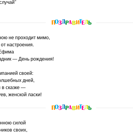
случай"
оною не проходит мимо,
 от настроения.
 Ефима
здник — День рождения!
панией своей:
олшебных дней,
 в сказке —
ев, женской ласки!
енною силой
ников своих,