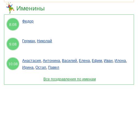
Именины
Федор
8.08
Герман
,
Николай
9.08
Анастасия
,
Антонина
,
Василий
,
Елена
,
Ефим
,
Иван
,
Илона
,
10.08
Ирина
,
Остап
,
Павел
Все поздравления по именам
Раздел "Поздравления с днем Ольги" © 2013-2022, 2023. Поздравления, Тосты,