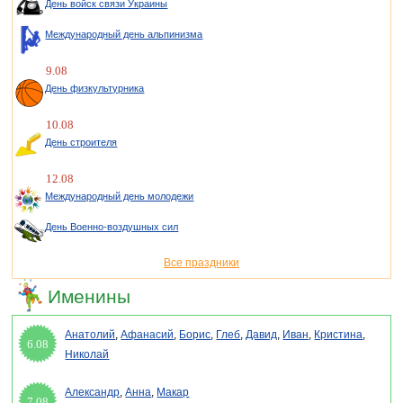
День войск связи Украины
Международный день альпинизма
9.08
День физкультурника
10.08
День строителя
12.08
Международный день молодежи
День Военно-воздушных сил
Все праздники
Именины
Анатолий
,
Афанасий
,
Борис
,
Глеб
,
Давид
,
Иван
,
Кристина
,
6.08
Николай
Александр
,
Анна
,
Макар
7.08