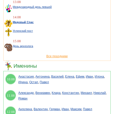
13.08
Международный день левшей
14.08
Медовый Спас
Успенский пост
15.08
День археолога
Все праздники
Именины
Анастасия
,
Антонина
,
Василий
,
Елена
,
Ефим
,
Иван
,
Илона
,
10.08
Ирина
,
Остап
,
Павел
Александр
,
Вениамин
,
Клара
,
Константин
,
Михаил
,
Николай
,
11.08
Роман
Ангелина
,
Валентин
,
Герман
,
Иван
,
Максим
,
Павел
12.08