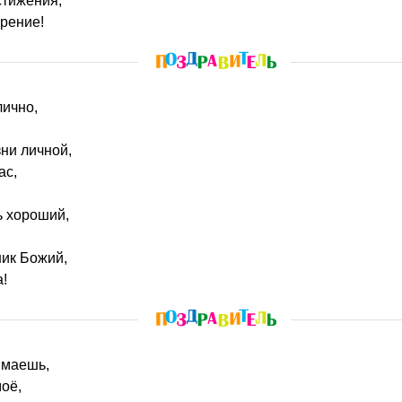
стижения,
рение!
лично,
ни личной,
ас,
ь хороший,
ник Божий,
!
имаешь,
моё,