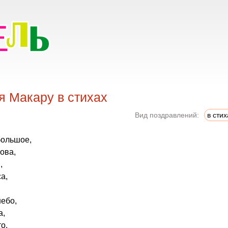
я Макару в стихах
Вид поздравлений:
в стих
большое,
ова,
,
а,
небо,
а,
о,