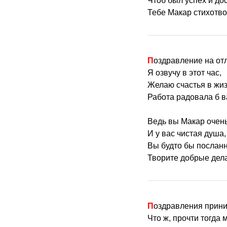
Чтоб был успех и до
Тебе Макар стихотво
Поздравление на от
Я озвучу в этот час,
Желаю счастья в жиз
Работа радовала б в
Ведь вы Макар очен
И у вас чистая душа,
Вы будто бы послан
Творите добрые дела
Поздравления прин
Что ж, прочти тогда 