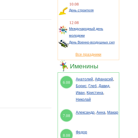
10.08
День строителя
12.08
Международный день
молодежи
День Военно-воздушных сил
Все праздники
Именины
Анатолий
,
Афанасий
,
6.08
Борис
,
Глеб
,
Давид
,
Иван
,
Кристина
,
Николай
Александр
,
Анна
,
Макар
7.08
Федор
8.08