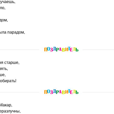
лучаешь,
ло,
дом,
ыла парадом,
дня старше,
ять,
ше,
собирать!
 Макар,
неразлучны,