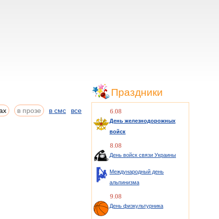
Праздники
ах
в прозе
в смс
все
6.08
День железнодорожных
войск
8.08
День войск связи Украины
Международный день
альпинизма
9.08
День физкультурника