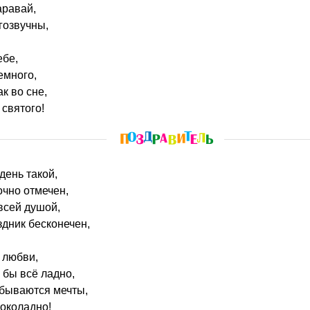
аравай,
гозвучны,
ебе,
емного,
к во сне,
 святого!
день такой,
очно отмечен,
 всей душой,
здник бесконечен,
 любви,
 бы всё ладно,
сбываются мечты,
околадно!