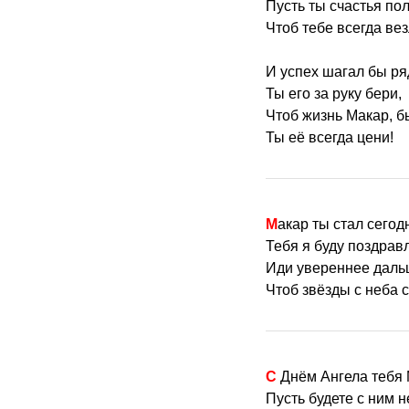
Пусть ты счастья по
Чтоб тебе всегда вез
И успех шагал бы ря
Ты его за руку бери,
Чтоб жизнь Макар, б
Ты её всегда цени!
Макар ты стал сего
Тебя я буду поздравл
Иди увереннее даль
Чтоб звёзды с неба 
С Днём Ангела тебя
Пусть будете с ним 