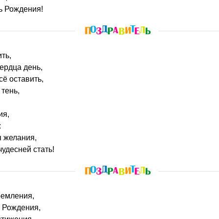
ь Рождения!
ить,
сердца день,
ё оставить,
 тень,
ия,
:
я желания,
чудесней стать!
тремления,
ь Рождения,