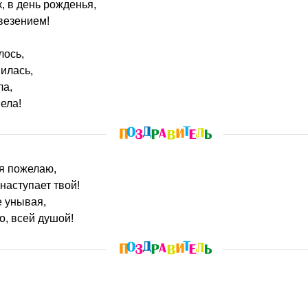
, в день рожденья,
везением!
лось,
илась,
ла,
вела!
ья пожелаю,
наступает твой!
е унывая,
, всей душой!
,