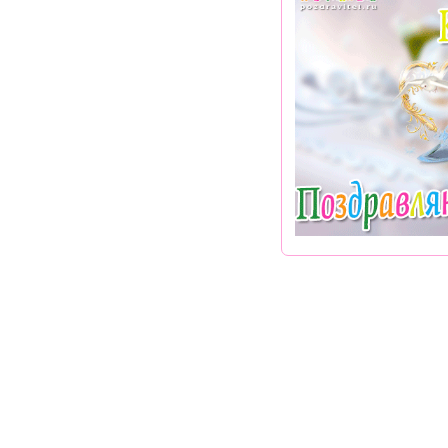
Раздел "Поздравления Карине в стихах" © 2013-2022, 2023. Поздравлени