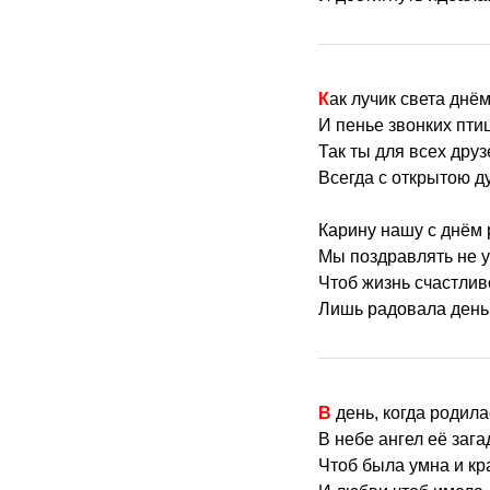
Как лучик света дн
И пенье звонких пти
Так ты для всех друз
Всегда с открытою д
Карину нашу с днём
Мы поздравлять не у
Чтоб жизнь счастлив
Лишь радовала день 
В день, когда родил
В небе ангел её зага
Чтоб была умна и кр