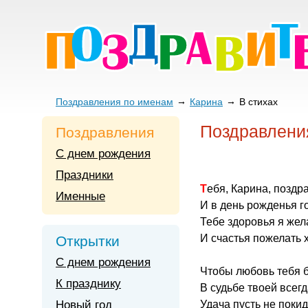
Поздравления по именам
Карина
В стихах
Поздравления
Поздравления
С днем рождения
Праздники
Тебя, Карина, поздр
Именные
И в день рожденья г
Тебе здоровья я жел
И счастья пожелать х
Открытки
С днем рождения
Чтобы любовь тебя 
К празднику
В судьбе твоей всег
Новый год
Удача пусть не покид