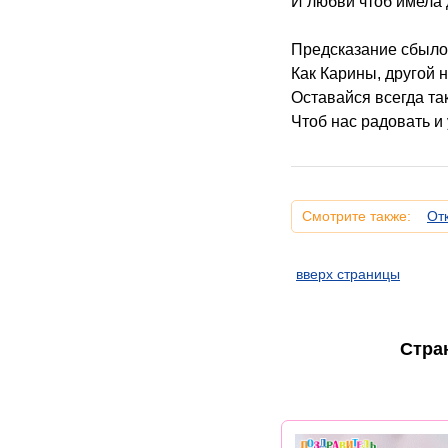
И любви чтоб имела 
Предсказание сбыло
Как Карины, другой н
Оставайся всегда та
Чтоб нас радовать и 
Смотрите также:
От
вверх страницы
Стра