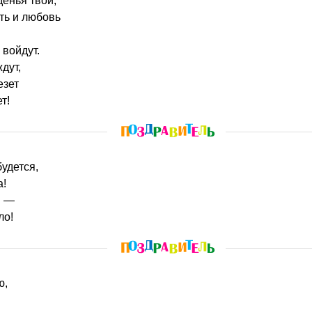
денья твой,
сть и любовь
 войдут.
дут,
езет
т!
будется,
а!
я —
ло!
ю,