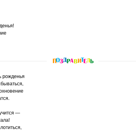
денья!
ние
нь рожденья
сбываться,
дохновение
тся.
учится —
тала!
лотиться,
!