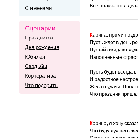
Все получаются дела
С именами
Сценарии
Карина, прими позд
Праздников
Пусть ждет в день р
Дня рождения
Пускай ожидают чуд
Юбилея
Наполненные страст
Свадьбы
Пусть будет всегда в
Корпоратива
И радостное настрое
Что подарить
Желаю удачи. Понятн
Что праздник прише
Карина, я хочу сказа
Что буду лучшего же