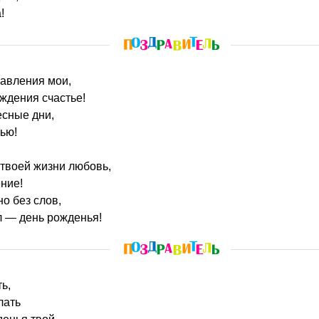
!
равления мои,
ождения счастье!
есные дни,
ью!
 твоей жизни любовь,
ние!
о без слов,
л — день рожденья!
ть,
лать