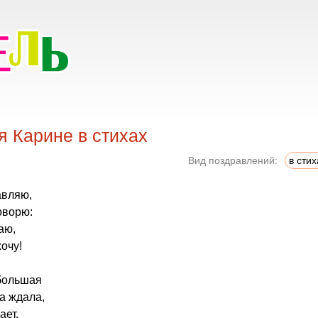
 Карине в стихах
Вид поздравлений:
в стих
авляю,
оворю:
аю,
очу!
большая
да ждала,
ает,