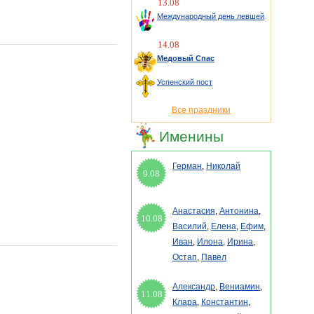
13.08
Международный день левшей
14.08
Медовый Спас
Успенский пост
Все праздники
Именины
Герман
,
Николай
9.08
Анастасия
,
Антонина
,
10.08
Василий
,
Елена
,
Ефим
,
Иван
,
Илона
,
Ирина
,
Остап
,
Павел
Александр
,
Вениамин
,
11.08
Клара
,
Константин
,