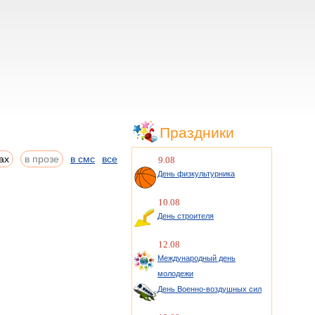
Праздники
ах
в прозе
в смс
все
9.08
День физкультурника
10.08
День строителя
12.08
Международный день
молодежи
День Военно-воздушных сил