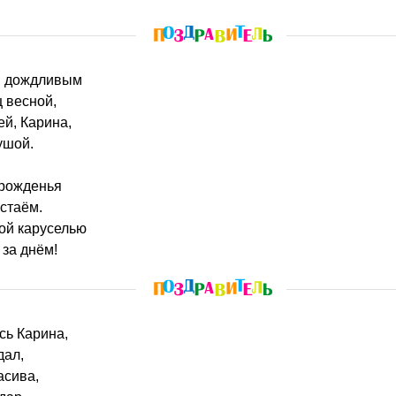
ём дождливым
ц весной,
ей, Карина,
ушой.
 рожденья
стаём.
ой каруселью
за днём!
ась Карина,
дал,
асива,