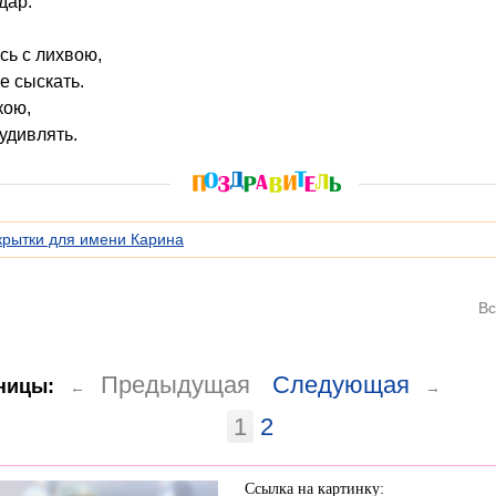
дар.
сь с лихвою,
е сыскать.
кою,
удивлять.
крытки для имени Карина
Вс
Предыдущая
Следующая
ницы:
←
→
1
2
Ссылка на картинку: