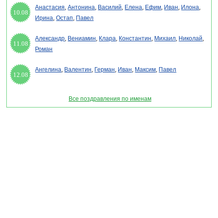
Анастасия
,
Антонина
,
Василий
,
Елена
,
Ефим
,
Иван
,
Илона
,
10.08
Ирина
,
Остап
,
Павел
Александр
,
Вениамин
,
Клара
,
Константин
,
Михаил
,
Николай
,
11.08
Роман
Ангелина
,
Валентин
,
Герман
,
Иван
,
Максим
,
Павел
12.08
Все поздравления по именам
Раздел "Поздравления Екатерине в стихах" © 2013-2022, 2023. Поздравления, Тосты,
Открытки, Сценарии.
Внимание! Авторские материалы! При использовании материалов активная ссылка на
сайт обязательна!
Поздравительным сайтам ЗАПРЕЩЕНО использовать материалы! Моментальная