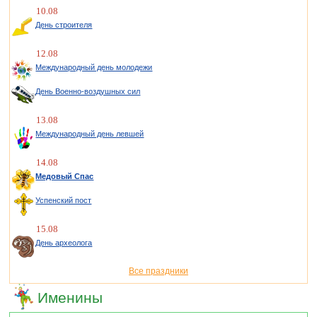
10.08
День строителя
12.08
Международный день молодежи
День Военно-воздушных сил
13.08
Международный день левшей
14.08
Медовый Спас
Успенский пост
15.08
День археолога
Все праздники
Именины