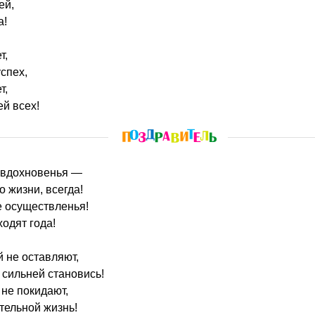
ей,
а!
т,
спех,
т,
й всех!
е вдохновенья —
о жизни, всегда!
 осуществленья!
ходят года!
й не оставляют,
 сильней становись!
 не покидают,
ительной жизнь!