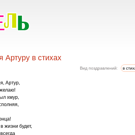
 Артуру в стихах
Вид поздравлений:
в стих
я, Артур,
 желаю!
был хмур,
сполняя,
онца!
в жизни будет,
 всегда