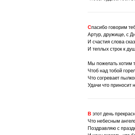
Спасибо говорим те
Артур, дружище, с Д
И счастия слова сказ
И теплых строк к ду
Мы пожелать хотим т
Чтоб над тобой горел
Что согревает пылк
Удачи что приносит н
В этот день прекра
Что небесным ангел
Поздравляю с празд