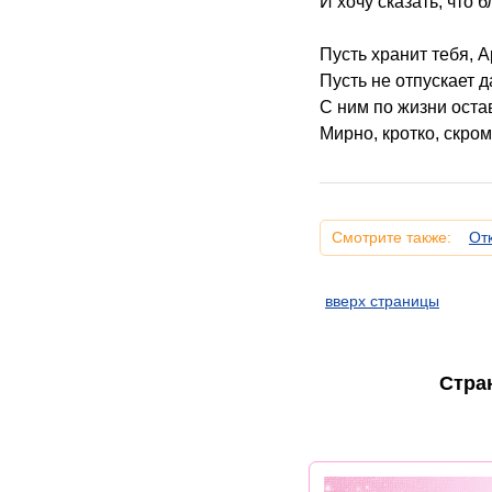
И хочу сказать, что 
Пусть хранит тебя, А
Пусть не отпускает д
С ним по жизни остав
Мирно, кротко, скром
Смотрите также:
От
вверх страницы
Стра