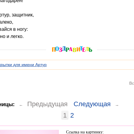
благодарен!
ртур, защитник,
алеко,
айся в ногу:
но и легко.
крытки для имени Артур
Вс
Предыдущая
Следующая
ницы:
←
→
1
2
Ссылка на картинку: