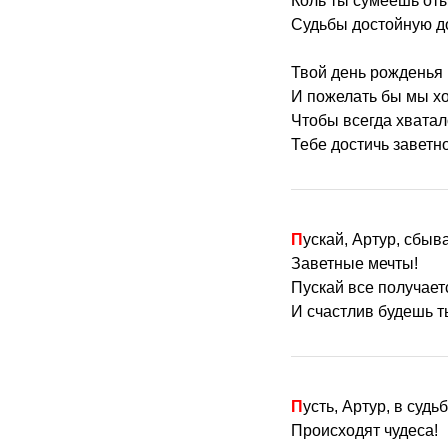
Коль ты сумеешь от
Судьбы достойную до
Твой день рожденья 
И пожелать бы мы хо
Чтобы всегда хватал
Тебе достичь заветн
Пускай, Артур, сбы
Заветные мечты!
Пускай все получает
И счастлив будешь т
Пусть, Артур, в судь
Происходят чудеса!