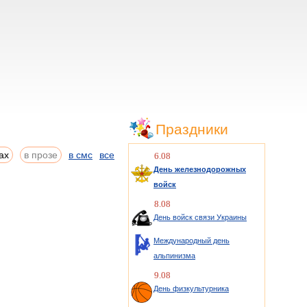
Праздники
ах
в прозе
в смс
все
6.08
День железнодорожных
войск
8.08
День войск связи Украины
Международный день
альпинизма
9.08
День физкультурника