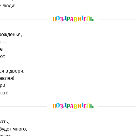
е люди!
рожденья,
ю —
ье
ют.
ся в двери,
авляя!
ери
ают!
зать,
будет много,