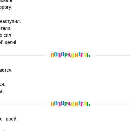
ыскать
рогу.
наступил,
тели,
о сил
ой цели!
ваются
ся,
ы!
бе твоей,