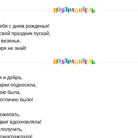
тебя с днем рожденья!
вой праздник пускай,
 везенья,
ря не знай!
я и добра,
арки подносила,
ною была,
 отлично было!
пожелать,
двиг вдохновляла!
 получать,
ознаграждала!