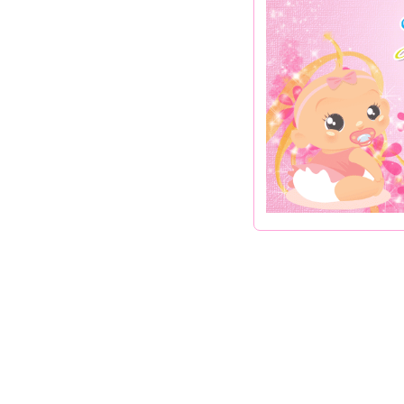
Раздел "Поздравления Артуру в стихах" © 2013-2022, 2023. Поздравлени