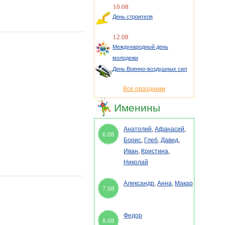
10.08
День строителя
12.08
Международный день
молодежи
День Военно-воздушных сил
Все праздники
Именины
Анатолий
,
Афанасий
,
6.08
Борис
,
Глеб
,
Давид
,
Иван
,
Кристина
,
Николай
Александр
,
Анна
,
Макар
7.08
Федор
8.08