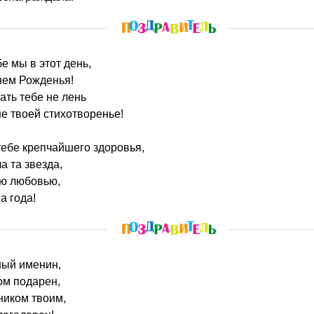
бе мы в этот день,
нем Рожденья!
ать тебе не лень
ше твоей стихотворенье!
ебе крепчайшего здоровья,
а та звезда,
ою любовью,
а года!
сный именин,
ом подарен,
ником твоим,