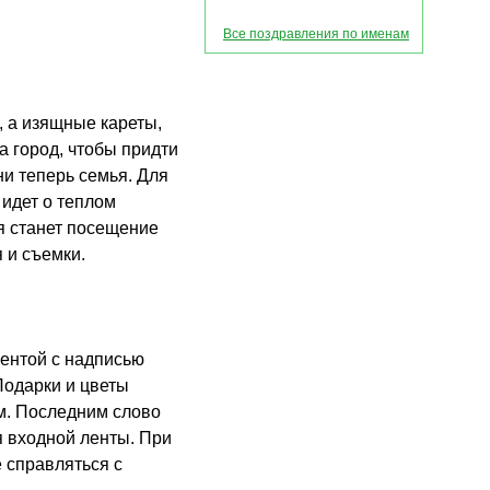
Все поздравления по именам
, а изящные кареты,
 город, чтобы придти
ни теперь семья. Для
 идет о теплом
я станет посещение
 и съемки.
лентой с надписью
Подарки и цветы
м. Последним слово
 входной ленты. При
е справляться с