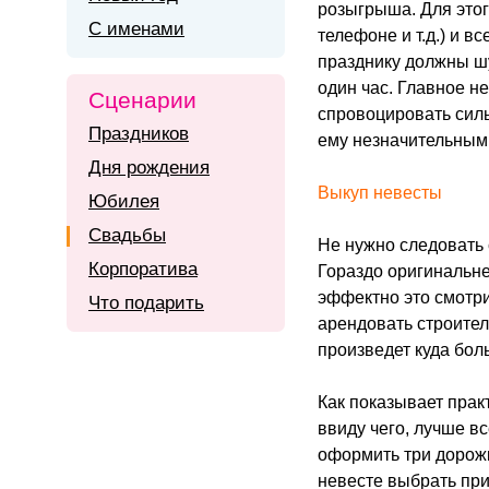
розыгрыша. Для этог
С именами
телефоне и т.д.) и в
празднику должны шу
один час. Главное н
Сценарии
спровоцировать силь
Праздников
ему незначительным
Дня рождения
Выкуп невесты
Юбилея
Свадьбы
Не нужно следовать 
Корпоратива
Гораздо оригинальне
эффектно это смотри
Что подарить
арендовать строител
произведет куда бол
Как показывает прак
ввиду чего, лучше в
оформить три дорожк
невесте выбрать при