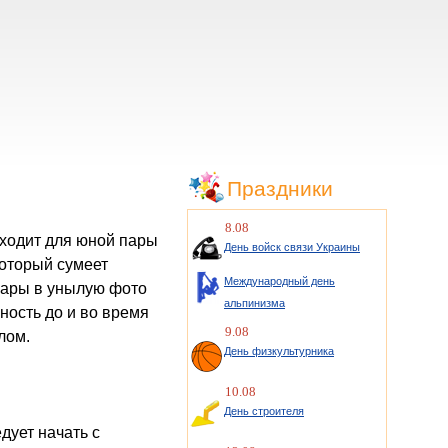
Праздники
8.08
День войск связи Украины
который сумеет
Международный день
пары в унылую фото
альпинизма
ность до и во время
9.08
лом.
День физкультурника
10.08
День строителя
дует начать с