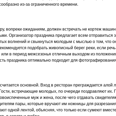
ообразно из-за ограниченного времени.
у, вопреки ожиданиям, должен встречать не кортеж машин
и. Организатор праздника предлагает всем отправиться за
тых волнений и свыкнуться молодым с мыслью о том, что о
екомендуется подобрать живописный берег реки, если речь
й или в период межсезонья отличным выходом из положени
асть праздника оптимально подходит для фотографирования
 считается основной. Вход в ресторан преграждается алой 
Гости, встречающие молодых, по очереди поздравляют их. 
овоиспеченные муж и жена, после чего отдавать свидетеля
дителям пары, которые вручают им ножницы для разрезания
вают одной лентой, объясняя, что только если сумеют вмест