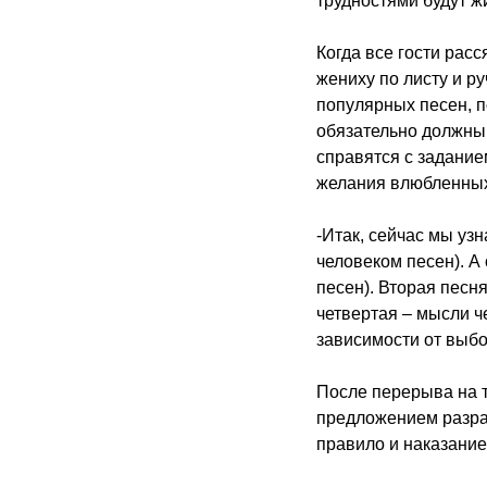
трудностями будут жи
Когда все гости рас
жениху по листу и ру
популярных песен, п
обязательно должны 
справятся с задание
желания влюбленны
-Итак, сейчас мы уз
человеком песен). А
песен). Вторая песн
четвертая – мысли ч
зависимости от выбо
После перерыва на 
предложением разраб
правило и наказание