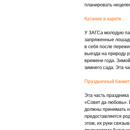
планировать нецелес
Катание в карете
У ЗАГСа молодую пар
запряженные лошадьм
в себя после пережи
выезда на природу р
времени года. Зимо
зимнего сада. Эта ч
Праздничный банкет
Эта часть праздника
«Совет да любовь». 
должны принимать н
предоставляется ро
этом, их руки связы