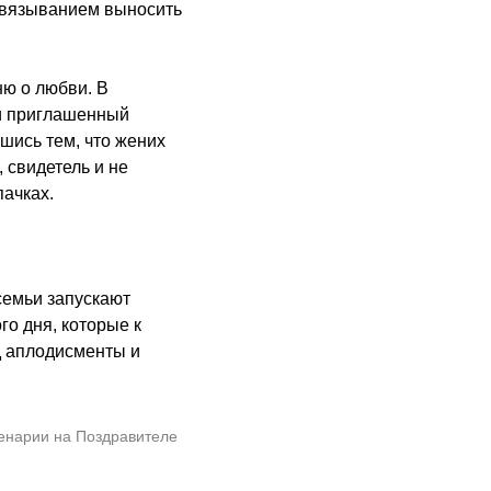
обвязыванием выносить
ню о любви. В
 и приглашенный
шись тем, что жених
 свидетель и не
ачках.
семьи запускают
о дня, которые к
д аплодисменты и
енарии на Поздравителе