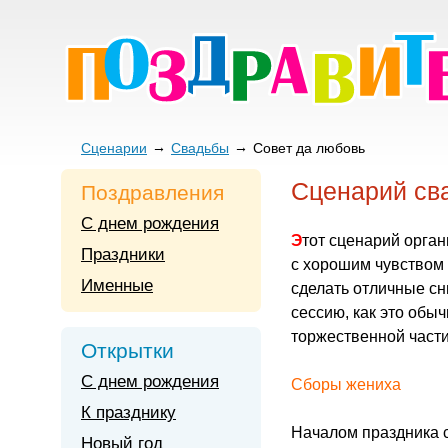
Сценарии
Свадьбы
Совет да любовь
Сценарий св
Поздравления
С днем рождения
Этот сценарий организации праздничных мероприятий на свадьбу идеально подходит для юной пары
Праздники
с хорошим чувством
Именные
сделать отличные с
сессию, как это обы
торжественной части
Открытки
С днем рождения
Сборы жениха
К празднику
Началом праздника с
Новый год