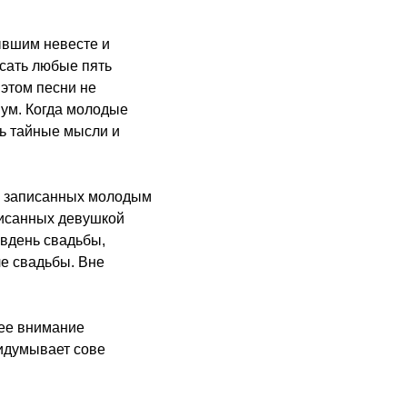
ывшим невесте и
исать любые пять
 этом песни не
 ум. Когда молодые
ть тайные мысли и
 и записанных молодым
писанных девушкой
 вдень свадьбы,
ле свадьбы. Вне
щее внимание
ридумывает сове