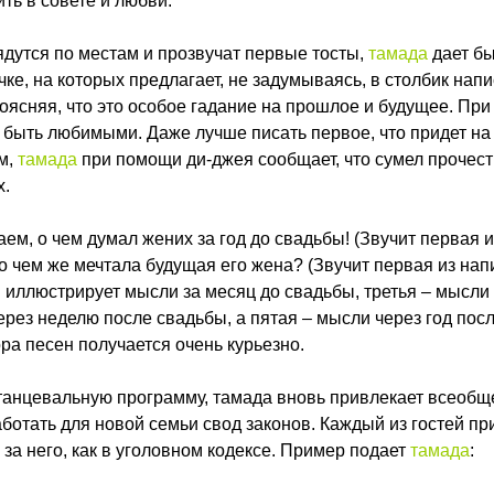
ть в совете и любви.
сядутся по местам и прозвучат первые тосты,
тамада
дает б
чке, на которых предлагает, не задумываясь, в столбик нап
оясняя, что это особое гадание на прошлое и будущее. При
быть любимыми. Даже лучше писать первое, что придет на
м,
тамада
при помощи ди-джея сообщает, что сумел прочес
х.
наем, о чем думал жених за год до свадьбы! (Звучит первая
 о чем же мечтала будущая его жена? (Звучит первая из на
я иллюстрирует мысли за месяц до свадьбы, третья – мысли
ерез неделю после свадьбы, а пятая – мысли через год пос
ра песен получается очень курьезно.
танцевальную программу, тамада вновь привлекает всеоб
отать для новой семьи свод законов. Каждый из гостей п
 за него, как в уголовном кодексе. Пример подает
тамада
: