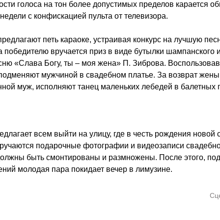
ости голоса на тон более допустимых пределов карается 
 недели с конфискацией пульта от телевизора.
 предлагают петь караоке, устраивая конкурс на лучшую пес
а победителю вручается приз в виде бутылки шампанского
сню «Слава Богу, ты – моя жена» П. Зиброва. Воспользовав
 подменяют мужчиной в свадебном платье. За возврат жены,
ной муж, исполняют танец маленьких лебедей в балетных п
едлагает всем выйти на улицу, где в честь рождения новой 
ручаются подарочные фотографии и видеозаписи свадебног
должны быть смонтированы и размножены. После этого, по
ний молодая пара покидает вечер в лимузине.
Сц