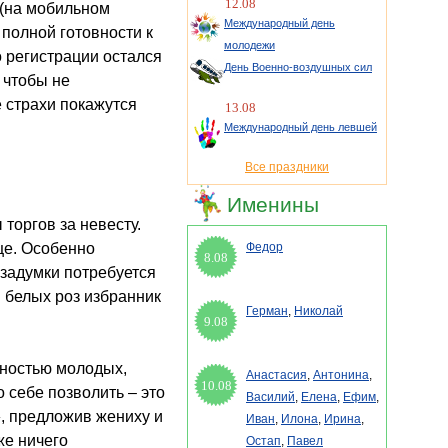
12.08
 (на мобильном
Международный день
 полной готовности к
молодежи
о регистрации остался
День Военно-воздушных сил
 чтобы не
 страхи покажутся
13.08
Международный день левшей
Все праздники
Именины
торгов за невесту.
це. Особенно
Федор
8.08
 задумки потребуется
 белых роз избранник
Герман
,
Николай
9.08
ьностью молодых,
Анастасия
,
Антонина
,
10.08
 себе позволить – это
Василий
,
Елена
,
Ефим
,
, предложив жениху и
Иван
,
Илона
,
Ирина
,
же ничего
Остап
,
Павел