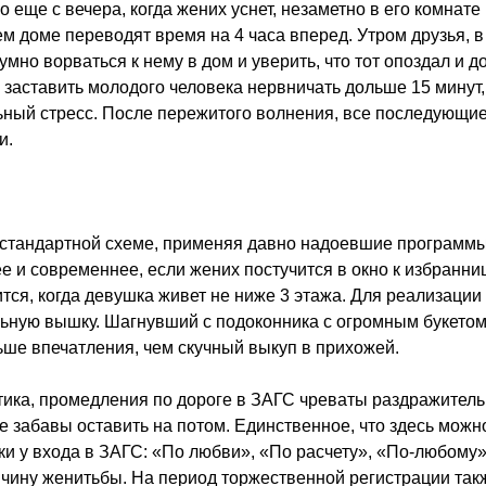
о еще с вечера, когда жених уснет, незаметно в его комнате
сем доме переводят время на 4 часа вперед. Утром друзья, в
мно ворваться к нему в дом и уверить, что тот опоздал и д
е заставить молодого человека нервничать дольше 15 минут,
ный стресс. После пережитого волнения, все последующие
и.
стандартной схеме, применяя давно надоевшие программы 
е и современнее, если жених постучится в окно к избранни
тся, когда девушка живет не ниже 3 этажа. Для реализации
ьную вышку. Шагнувший с подоконника с огромным букетом
ьше впечатления, чем скучный выкуп в прихожей.
тика, промедления по дороге в ЗАГС чреваты раздражител
се забавы оставить на потом. Единственное, что здесь можно
и у входа в ЗАГС: «По любви», «По расчету», «По-любому»
чину женитьбы. На период торжественной регистрации так