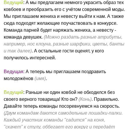
Ведущий
: А мы предлагаем немного украсить образ тех
ковбоев и преобразить его с учётом современной моды.
Мы приглашаем жениха и невесту выйти к нам. А также
сюда подходят желающие поучаствовать в конкурсе.
Команда парней будет наряжать жениха, а невесту -
команда девушек.
(Можно раздать разные атрибуты,
например, нос клоуна, разные шарфики, цветы, банты
и так далее)
. А остальные гости оценят, у кого
получилось интересней.
Ведущая
: А теперь мы приглашаем поздравить
молодожёнов
(имя)
.
Ведущий
: Раньше ни один ковбой не обходился без
своего верного товарища! Кто он?
(Конь)
. Правильно.
Давайте теперь команды посоревнуемся на скорость.
(Двум командам даются самодельные лошадки-палки.
Каждый участник команды "садится" на коня,
"скачет" к стулу, оббегает его вокруг и передаёт