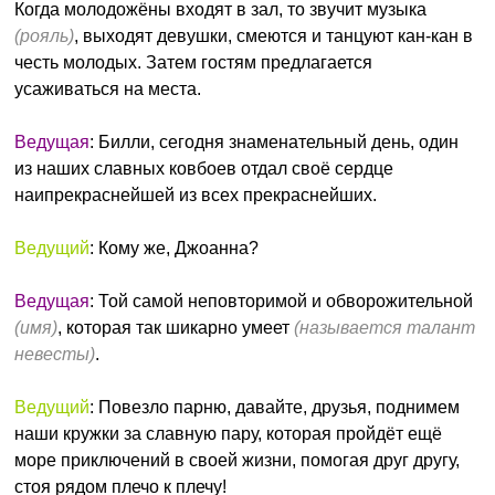
Когда молодожёны входят в зал, то звучит музыка
(рояль)
, выходят девушки, смеются и танцуют кан-кан в
честь молодых. Затем гостям предлагается
усаживаться на места.
Ведущая
: Билли, сегодня знаменательный день, один
из наших славных ковбоев отдал своё сердце
наипрекраснейшей из всех прекраснейших.
Ведущий
: Кому же, Джоанна?
Ведущая
: Той самой неповторимой и обворожительной
(имя)
, которая так шикарно умеет
(называется талант
невесты)
.
Ведущий
: Повезло парню, давайте, друзья, поднимем
наши кружки за славную пару, которая пройдёт ещё
море приключений в своей жизни, помогая друг другу,
стоя рядом плечо к плечу!