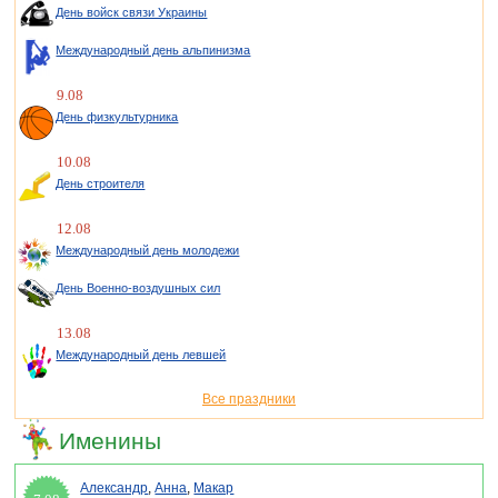
День войск связи Украины
Международный день альпинизма
9.08
День физкультурника
10.08
День строителя
12.08
Международный день молодежи
День Военно-воздушных сил
13.08
Международный день левшей
Все праздники
Именины
Александр
,
Анна
,
Макар