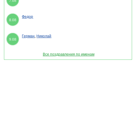
7.08
Федор
8.08
Герман
,
Николай
9.08
Все поздравления по именам
Раздел "Сценарий новогоднего корпоратива - Этот таинственный Новый год" © 2013-
2022, 2023. Поздравления, Тосты, Открытки, Сценарии.
Внимание! Авторские материалы! При использовании материалов активная ссылка на
сайт обязательна!
Поздравительным сайтам ЗАПРЕЩЕНО использовать материалы! Моментальная
DMCA жалоба в Google.
pozdravitelru@gmail.com