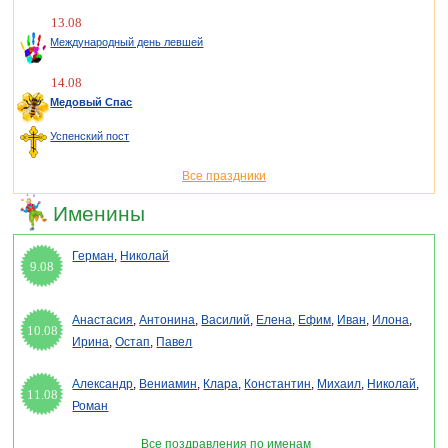
13.08
Международный день левшей
14.08
Медовый Спас
Успенский пост
Все праздники
Именины
Герман
,
Николай
9.08
Анастасия
,
Антонина
,
Василий
,
Елена
,
Ефим
,
Иван
,
Илона
,
10.08
Ирина
,
Остап
,
Павел
Александр
,
Вениамин
,
Клара
,
Константин
,
Михаил
,
Николай
,
11.08
Роман
Все поздравления по именам