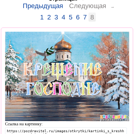
Предыдущая
Следующая
→
1
2
3
4
5
6
7
8
Ссылка на картинку: