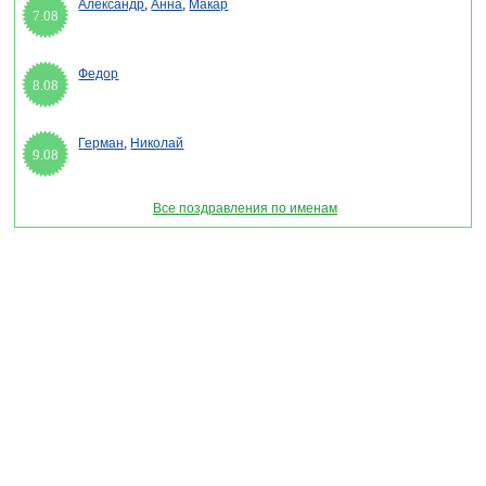
Александр
,
Анна
,
Макар
7.08
Федор
8.08
Герман
,
Николай
9.08
Все поздравления по именам
Раздел "Стихи на Господне Богоявление" © 2013-2022, 2023. Поздравления, Тосты,
Открытки, Сценарии.
Внимание! Авторские материалы! При использовании материалов активная ссылка на
сайт обязательна!
Поздравительным сайтам ЗАПРЕЩЕНО использовать материалы! Моментальная
DMCA жалоба в Google.