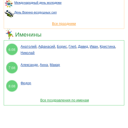
Международный день молодежи
День Военно-воздушных сил
Все праздники
Именины
Анатолий
,
Афанасий
,
Борис
,
Глеб
,
Давид
,
Иван
,
Кристина
,
6.08
Николай
Александр
,
Анна
,
Макар
7.08
Федор
8.08
Все поздравления по именам