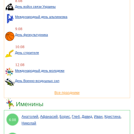
8.08
День войск связи Украины
Международный день альпинизма
9.08
День физкультурника
10.08
День строителя
12.08
Международный день молодежи
День Военно-воздушных сил
Все праздники
Именины
Анатолий
,
Афанасий
,
Борис
,
Глеб
,
Давид
,
Иван
,
Кристина
,
6.08
Николай