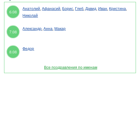
Анатолий
,
Афанасий
,
Борис
,
Глеб
,
Давид
,
Иван
,
Кристина
,
6.08
Николай
Александр
,
Анна
,
Макар
7.08
Федор
8.08
Все поздравления по именам
Раздел "Международный день объятий" © 2013-2022, 2023. Поздравления, Тосты,
Открытки, Сценарии.
Внимание! Авторские материалы! При использовании материалов активная ссылка на
сайт обязательна!