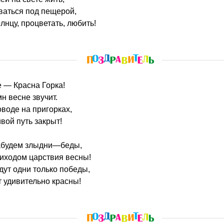
ваться под пещерой,
лнцу, процветать, любить!
е — Красна Горка!
н весне звучит.
оводе на пригорках,
вой путь закрыт!
абудем злыдни—беды,
риходом царствия весны!
дут одни только победы,
т удивительно красны!