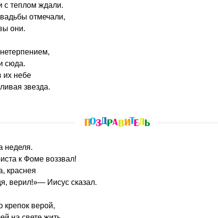
 с теплом ждали.
свадьбы отмечали,
вы они.
 нетерпением,
и сюда.
в их небе
ливая звезда.
а неделя.
иста к Фоме воззвал!
, краснея
дя, верил!»— Иисус сказал.
о крепок верой,
ей на свете жить,