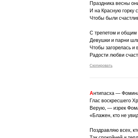
Праздника весны они
И на Красную горку 
Чтобы были счастли
С трепетом и общим
Девушки и парни шл
Чтобы загорелась и 
Радости любви счаст
Скопировать
Антипасха — Фомин
Глас воскресшего Хр
Верую, — изрек Фома
«Блажен, кто не уви
Поздравляю всех, кт
Так спокойней и тепл