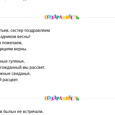
атьев, сестер поздравляем
здником весны!
ы пожелаем,
дициям верны.
ные гулянья,
лгожданный мы рассвет.
жные свиданья,
 расцвет.
ов былых ее встречали,