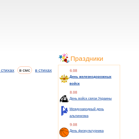
Праздники
 стихах
в смс
в стихах
6.08
День железнодорожных
войск
8.08
День войск связи Украины
Международный день
альпинизма
9.08
День физкультурника