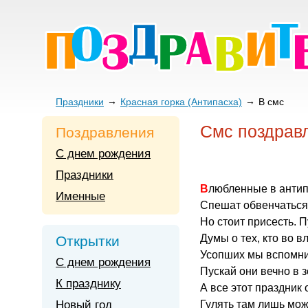
Праздники
Красная горка (Антипасха)
В смс
Смс поздрав
Поздравления
С днем рождения
Праздники
Влюбленные в анти
Именные
Спешат обвенчаться
Но стоит присесть. П
Думы о тех, кто во в
Открытки
Усопших мы вспомни
С днем рождения
Пускай они вечно в 
К празднику
А все этот праздник 
Новый год
Гулять там лишь мож