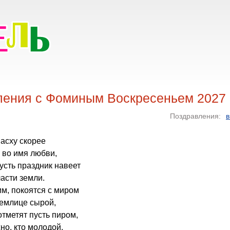
ления с Фоминым Воскресеньем 2027
Поздравления:
в
пасху скорее
 во имя любви,
усть праздник навеет
ласти земли.
м, покоятся с миром
землице сырой,
отметят пусть пиром,
но, кто молодой.