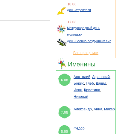
10.08
День строителя
12.08
Международный день
молодежи
День Военно-воздушных сил
Все праздники
Именины
Анатолий
,
Афанасий
,
6.08
Борис
,
Глеб
,
Давид
,
Иван
,
Кристина
,
Николай
Александр
,
Анна
,
Макар
7.08
Федор
8.08