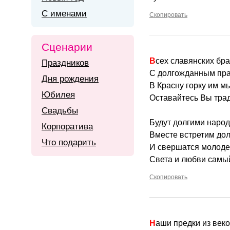
С именами
Скопировать
Сценарии
Всех славянских бр
Праздников
С долгожданным пра
Дня рождения
В Красну горку им м
Юбилея
Оставайтесь Вы тра
Свадьбы
Будут долгими народ
Корпоратива
Вместе встретим до
Что подарить
И свершатся молоде
Света и любви самый
Скопировать
Наши предки из век