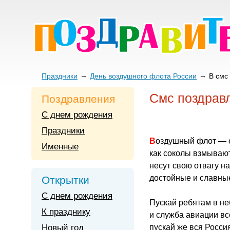
Праздники
День воздушного флота России
В смс
Смс поздрав
Поздравления
С днем рождения
Праздники
Воздушный флот — 
Именные
как соколы взмывают
несут свою отвагу н
достойные и славны
Открытки
С днем рождения
Пускай ребятам в не
К празднику
и служба авиации вс
Новый год
пускай же вся Росси