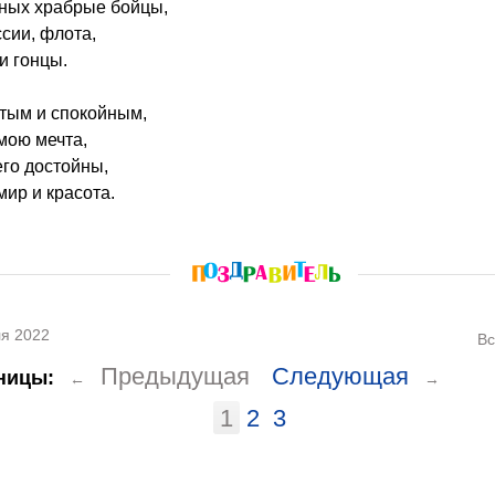
ных храбрые бойцы,
сии, флота,
и гонцы.
стым и спокойным,
мою мечта,
го достойны,
мир и красота.
я 2022
Вс
Предыдущая
Следующая
ницы:
←
→
1
2
3