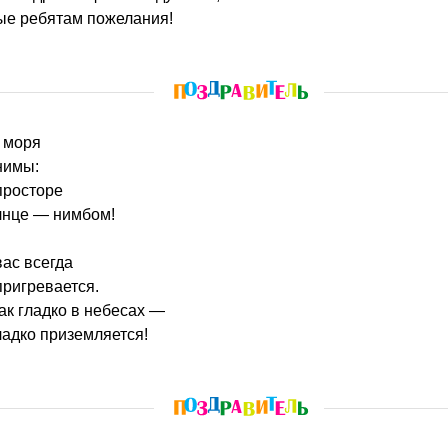
ые ребятам пожелания!
и моря
нимы:
просторе
лнце — нимбом!
вас всегда
ригревается.
ак гладко в небесах —
ладко приземляется!