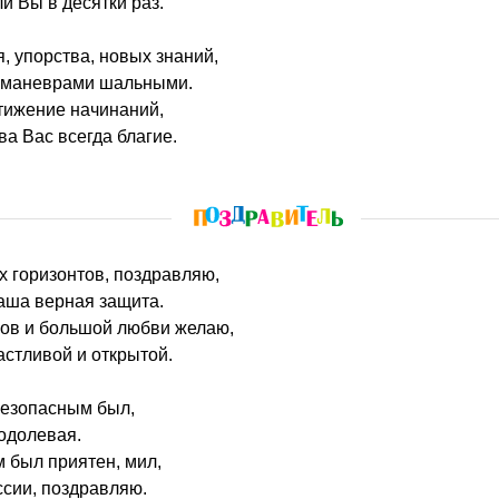
и Вы в десятки раз.
 упорства, новых знаний,
а маневрами шальными.
тижение начинаний,
ва Вас всегда благие.
х горизонтов, поздравляю,
аша верная защита.
хов и большой любви желаю,
стливой и открытой.
безопасным был,
 одолевая.
 был приятен, мил,
сии, поздравляю.