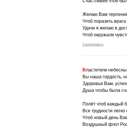
Счастливее чтоб был
Желаю Вам терпения,
Чтоб поразить враг
Удачи я желаю в дос
Чтоб окружали чувст
Скопировать
Властители небесны
Вы наша гордость, н
Здоровья Вам, успе
Душа чтобы была сча
Полёт чтоб каждый 
Все трудности легко
Чтоб новый день Вам
Воздушный флот Рос