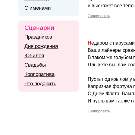
и выскажет все тепл
С именами
Скопировать
Сценарии
Праздников
Недаром с парусам
Дня рождения
Ваши лайнеры срав
Юбилея
В таком же голубом 
Свадьбы
Плывёте вы, вам со
Корпоратива
Пусть под крылом у 
Что подарить
Капризная фортуна п
С Днем Флота! Вам т
И пусть вам так же г
Скопировать