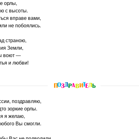
ые орлы,
ю с высоты.
ься вправе вами,
мли не побоялись.
ад страною,
ия Земли,
ры воют —
тья и любви!
ссии, поздравляю,
дто зоркие орлы.
я я желаю,
любого Вы смогли.
обы Вас не подводили,