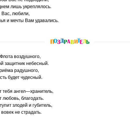
днем лишь укреплялось.
 Вас, любили,
нья и мечты Вам удавались.
 Флота воздушного,
ой защитник небесный.
приёма радушного,
сть будет чудесный.
т тебя ангел—хранитель,
т любовь, благодать.
тупит злодей и губитель,
 вовек не страдать.