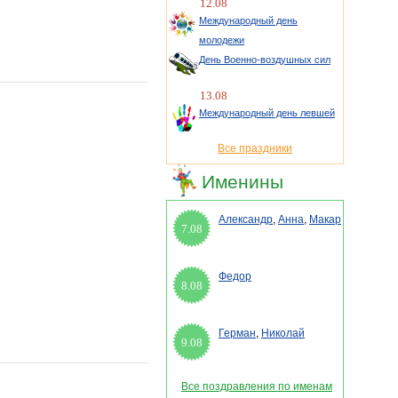
12.08
Международный день
молодежи
День Военно-воздушных сил
13.08
Международный день левшей
Все праздники
Именины
Александр
,
Анна
,
Макар
7.08
Федор
8.08
Герман
,
Николай
9.08
Все поздравления по именам