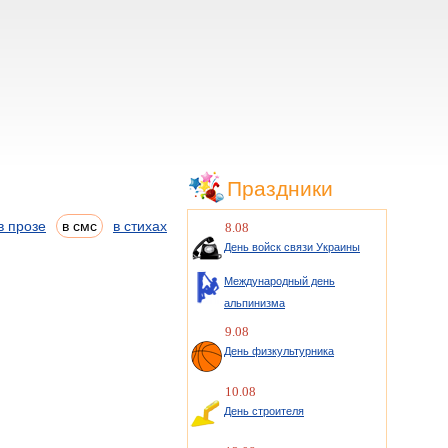
Праздники
в прозе
в смс
в стихах
8.08
День войск связи Украины
Международный день
альпинизма
9.08
День физкультурника
10.08
День строителя