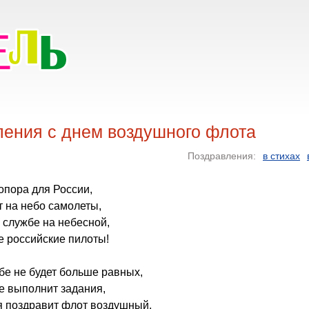
ления с днем воздушного флота
Поздравления:
в стихах
опора для России,
 на небо самолеты,
а службе на небесной,
е российские пилоты!
бе не будет больше равных,
е выполнит задания,
я поздравит флот воздушный,