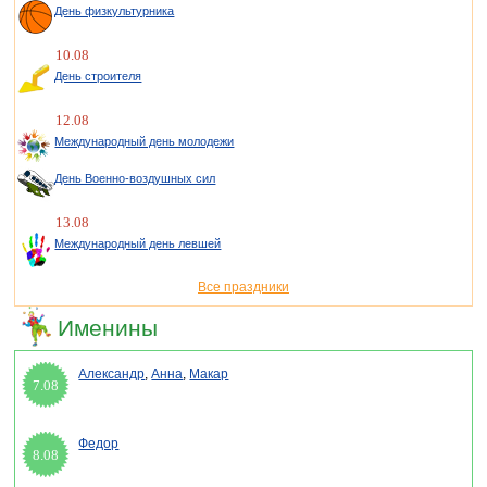
День физкультурника
10.08
День строителя
12.08
Международный день молодежи
День Военно-воздушных сил
13.08
Международный день левшей
Все праздники
Именины
Александр
,
Анна
,
Макар
7.08
Федор
8.08