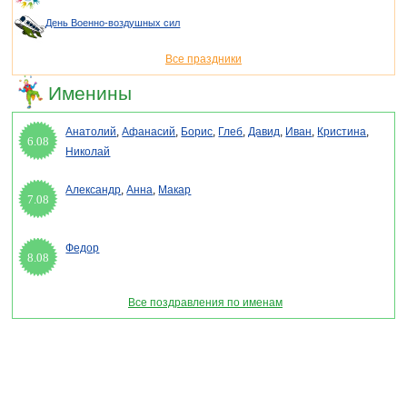
День Военно-воздушных сил
Все праздники
Именины
Анатолий
,
Афанасий
,
Борис
,
Глеб
,
Давид
,
Иван
,
Кристина
,
6.08
Николай
Александр
,
Анна
,
Макар
7.08
Федор
8.08
Все поздравления по именам