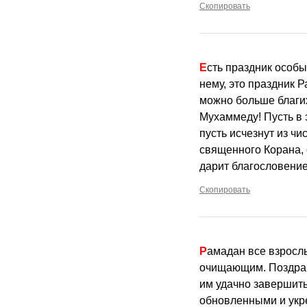
Скопировать
Есть праздник особый у всех мусульман, его ни свято почитают и с особой тщательностью готовятся к
нему, это праздник 
можно больше благих
Мухаммеду! Пусть в 
пусть исчезнут из чи
священного Корана, 
дарит благословение
Скопировать
Рамадан все взрослые мусульмане соблюдают и пост этот считают очень важным, значимым и
очищающим. Поздрав
им удачно завершить
обновленными и укр