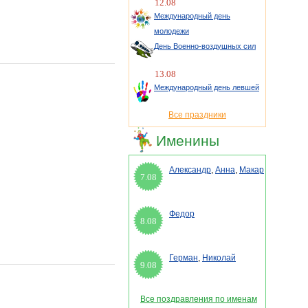
12.08
Международный день
молодежи
День Военно-воздушных сил
13.08
Международный день левшей
Все праздники
Именины
Александр
,
Анна
,
Макар
7.08
Федор
8.08
Герман
,
Николай
9.08
Все поздравления по именам