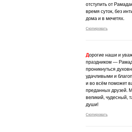
отступить от Рамада
время суток, без и
дома и в мечетях.
Скопировать
Дорогие наши и уважаемые мусульмане! Мы все рады поздравить вас с вашим великим и священным
праздником — Рамада
проникнуться духов
удачливыми и благо
и во всём поможет в
преданных друзей. М
великий, чудесный, 
души!
Скопировать