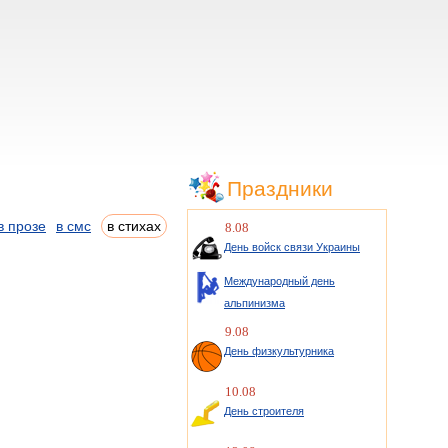
Праздники
в прозе
в смс
в стихах
8.08
День войск связи Украины
Международный день
альпинизма
9.08
День физкультурника
10.08
День строителя