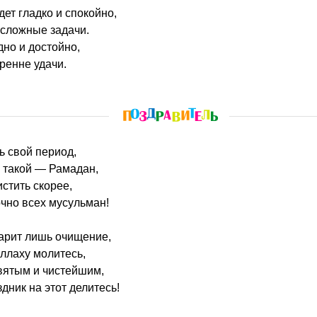
дет гладко и спокойно,
 сложные задачи.
но и достойно,
ренне удачи.
ть свой период,
 такой — Рамадан,
стить скорее,
очно всех мусульман!
дарит лишь очищение,
ллаху молитесь,
вятым и чистейшим,
здник на этот делитесь!