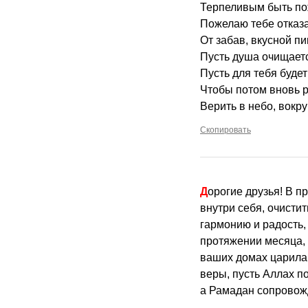
Терпеливым быть по
Пожелаю тебе отказа
От забав, вкусной п
Пусть душа очищается
Пусть для тебя будет
Чтобы потом вновь р
Верить в небо, вокру
Скопировать
Дорогие друзья! В преддверии чудесного праздника Рамадана хочется пожелать вам найти истину
внутри себя, очисти
гармонию и радость,
протяжении месяца, 
ваших домах царила
веры, пусть Аллах п
а Рамадан сопровожд