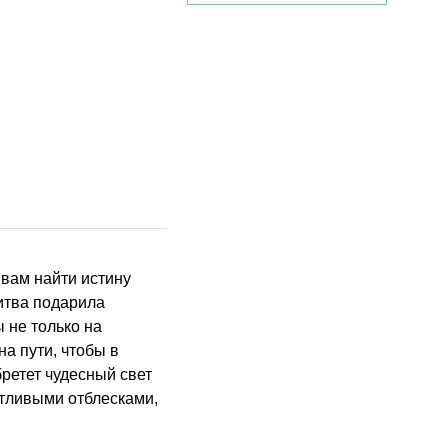
литва подарила
 не только на
а пути, чтобы в
ретет чудесный свет
астливыми отблесками,