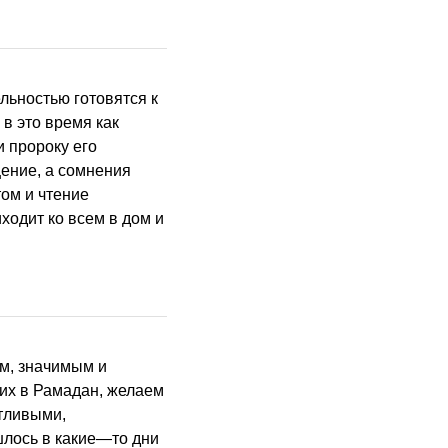
 в это время как
и пророку его
щение, а сомнения
том и чтение
ходит ко всем в дом и
их в Рамадан, желаем
стливыми,
шлось в какие—то дни