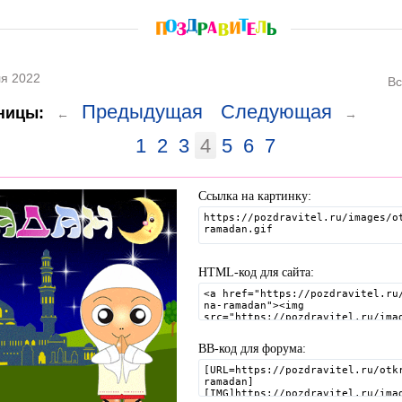
я 2022
Вс
Предыдущая
Следующая
ницы:
←
→
1
2
3
4
5
6
7
Ссылка на картинку:
HTML-код для сайта:
BB-код для форума: