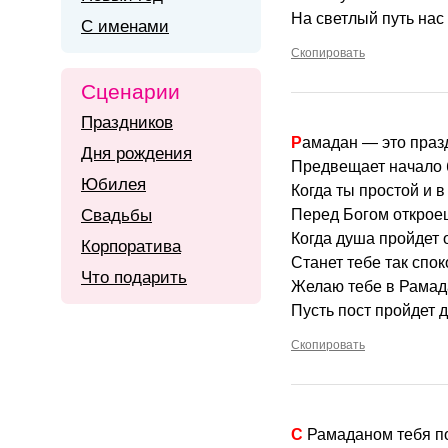
На светлый путь нас 
С именами
Скопировать
Сценарии
Праздников
Рамадан — это празд
Дня рождения
Предвещает начало 
Юбилея
Когда ты простой и 
Свадьбы
Перед Богом откроеш
Когда душа пройдет 
Корпоратива
Станет тебе так спок
Что подарить
Желаю тебе в Рамад
Пусть пост пройдет 
Скопировать
С Рамаданом тебя 