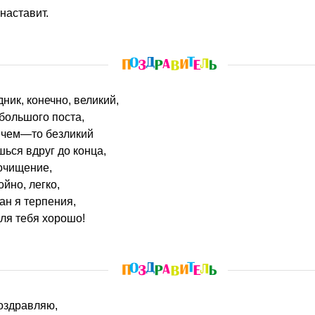
наставит.
ник, конечно, великий,
большого поста,
в чем—то безликий
ься вдруг до конца,
очищение,
ойно, легко,
ан я терпения,
для тебя хорошо!
поздравляю,