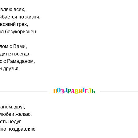
авляю всех,
ыбается по жизни.
всякий грех,
л безукоризнен.
ядом с Вами,
дится всегда.
с с Рамаданом,
 друзья.
аном, друг,
 любви желаю.
ть недуг,
чно поздравляю.