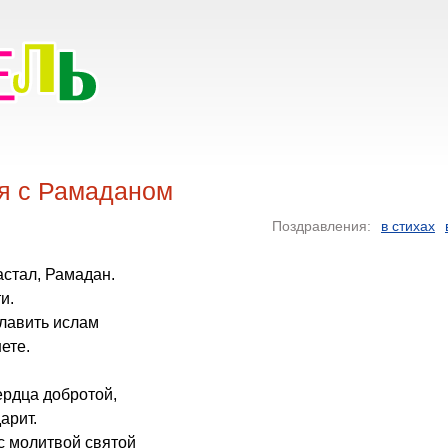
я с Рамаданом
Поздравления:
в стихах
астал, Рамадан.
и.
лавить ислам
ете.
ердца добротой,
арит.
 с молитвой святой