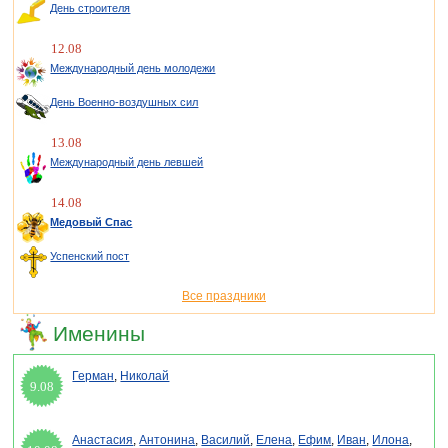
День строителя
12.08
Международный день молодежи
День Военно-воздушных сил
13.08
Международный день левшей
14.08
Медовый Спас
Успенский пост
Все праздники
Именины
Герман
,
Николай
9.08
Анастасия
,
Антонина
,
Василий
,
Елена
,
Ефим
,
Иван
,
Илона
,