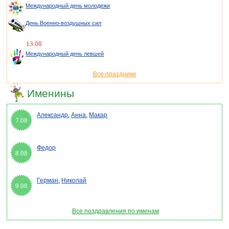
Международный день молодежи
День Военно-воздушных сил
13.08
Международный день левшей
Все праздники
Именины
Александр
,
Анна
,
Макар
7.08
Федор
8.08
Герман
,
Николай
9.08
Все поздравления по именам