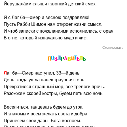
Йерушала́им слышит звонкий детский смех.
Я с Лаг ба—омер и весною поздравляю!
Пусть Рабби Шимон нам откроет жизни смысл.
И чтоб записки с пожеланиями исполнились, сгорая,
В огне, который изначально мудр и чист.
Скопировать
Лаг ба—Омер наступил, 33—й день.
День, когда ушла навек траурная тень.
Прекратился страшный мор, все тревоги прочь.
Разожжем скорей костры, будем петь всю ночь.
Веселиться, танцевать будем до утра.
И знакомым всем желать света и добра.
Принесем свои дары, Бога воспоем.