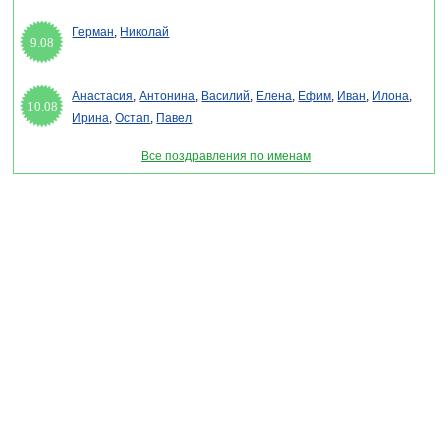
Герман
,
Николай
9.08
Анастасия
,
Антонина
,
Василий
,
Елена
,
Ефим
,
Иван
,
Илона
,
10.08
Ирина
,
Остап
,
Павел
Все поздравления по именам
Раздел "Поздравления с Лаг ба-омер в стихах" © 2013-2022, 2023. Поздравления,
Тосты, Открытки, Сценарии.
Внимание! Авторские материалы! При использовании материалов активная ссылка на
сайт обязательна!
Поздравительным сайтам ЗАПРЕЩЕНО использовать материалы! Моментальная
DMCA жалоба в Google.
pozdravitelru@gmail.com