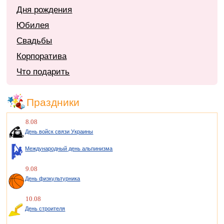
Дня рождения
Юбилея
Свадьбы
Корпоратива
Что подарить
Праздники
8.08
День войск связи Украины
Международный день альпинизма
9.08
День физкультурника
10.08
День строителя