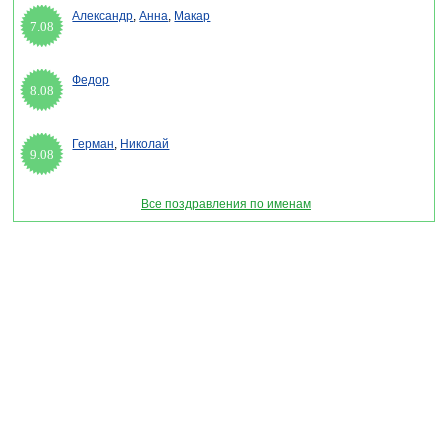
Александр
,
Анна
,
Макар
7.08
Федор
8.08
Герман
,
Николай
9.08
Все поздравления по именам
Раздел "Поздравления с днем спасателя России" © 2013-2022, 2023. Поздравления,
Тосты, Открытки, Сценарии.
Внимание! Авторские материалы! При использовании материалов активная ссылка на
сайт обязательна!
Поздравительным сайтам ЗАПРЕЩЕНО использовать материалы! Моментальная