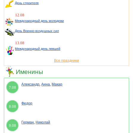
День строителя
12.08
Международный день молодежи
День Военно-воздушных сил
13.08
Международный день левшей
Все праздники
Именины
Александр
,
Анна
,
Макар
7.08
Федор
8.08
Герман
,
Николай
9.08