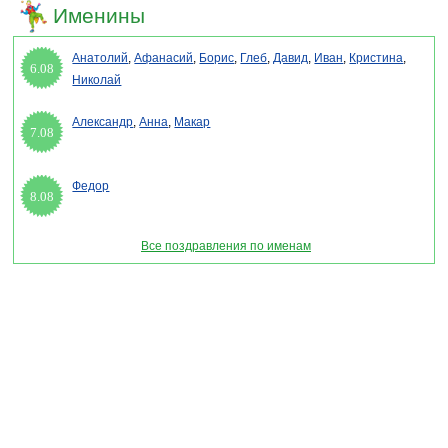
Именины
Анатолий
,
Афанасий
,
Борис
,
Глеб
,
Давид
,
Иван
,
Кристина
,
6.08
Николай
Александр
,
Анна
,
Макар
7.08
Федор
8.08
Все поздравления по именам
Раздел "Поздравления с днем шоколада в стихах" © 2013-2022, 2023. Поздравления,
Тосты, Открытки, Сценарии.