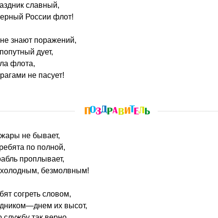
аздник славный,
верный России флот!
не знают поражений,
 попутный дует,
ла флота,
рагами не пасует!
 жары не бывает,
 ребята по полной,
рабль проплывает,
 холодным, безмолвным!
бят согреть словом,
здником—днем их высот,
 службу так верно,