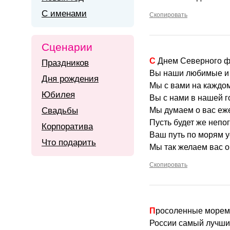
С именами
Скопировать
Сценарии
С Днем Северного ф
Праздников
Вы наши любимые и 
Дня рождения
Мы с вами на каждом
Юбилея
Вы с нами в нашей г
Свадьбы
Мы думаем о вас еж
Пусть будет же непо
Корпоратива
Ваш путь по морям у
Что подарить
Мы так желаем вас о
Скопировать
Просоленные морем
России самый лучший