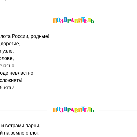
лота России, родные!
дорогие,
 узле,
олове,
ечасно,
годе невластно
сложнять!
бнять!
 и ветрами парни,
 на земле оплот,