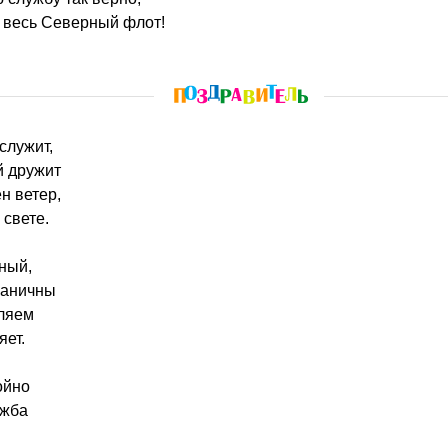
 весь Северный флот!
 служит,
й дружит
н ветер,
 свете.
ный,
раничны
ляем
яет.
ойно
ужба