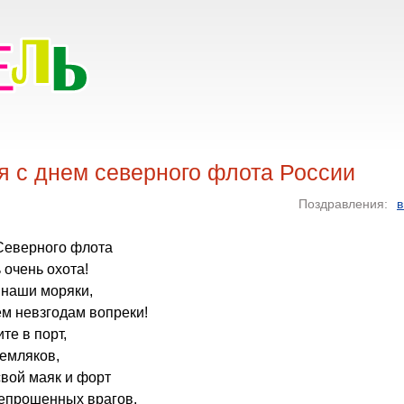
я с днем северного флота России
Поздравления:
в
 Северного флота
 очень охота!
 наши моряки,
м невзгодам вопреки!
те в порт,
емляков,
вой маяк и форт
непрошенных врагов.