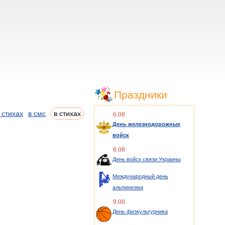
Праздники
 стихах
в смс
в стихах
6.08
День железнодорожных
войск
8.08
День войск связи Украины
Международный день
альпинизма
9.08
День физкультурника