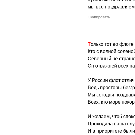
мы все поздравляем
Скопировать
Только тот во флоте
Кто с волной солено
Северный не страше
Он отважней всех на
У России флот отлич
Ведь просторы безг
Мы сегодня поздрав
Всех, кто море покор
И желаем, чтоб спок
Проходила ваша сл
И в приоритете были