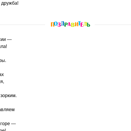
и дружба!
сии —
ила!
ры.
ах
я,
зорким.
авляем
 горе —
ре!