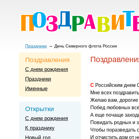
Праздники
День Северного флота России
Поздравлени
Поздравления
С днем рождения
Праздники
С Российским днем
Именные
Мне всех поздравить
Желаю вам, дорогие
Побед любовных все
Открытки
А еще почаще заходи
С днем рождения
Повидать родных и з
К празднику
Чтобы поразведать с
Новый год
И отчистить дом от 