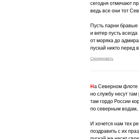
сегодня отмечают пр
ведь все они тот Се
Пусть парни бравые 
и ветер пусть всегда
от моряка до адмира
пускай никто перед в
Скопировать
На Северном флоте
но службу несут там
там гордо России ко
по северным водам,
И хочется нам тех ре
поздравить с их пра
пускай же несет свою