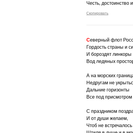
Честь, достоинство 
Скопировать
Северный флот Рос
Гордость страны и с
И бороздят линкоры
Вод ледяных просто
А на морских границ
Недругам не укрытьс
Дальние горизонты
Все под присмотром 
С праздником поздр
И от души желаем,
Чтоб не встречалось
Штиля в душе и в мо