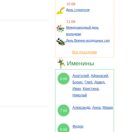
10.08
День строителя
12.08
Международный день
молодежи
День Военно-воздушных сил
Все праздники
Именины
Анатолий
,
Афанасий
,
6.08
Борис
,
Глеб
,
Давид
,
Иван
,
Кристина
,
Николай
Александр
,
Анна
,
Макар
7.08
Федор
8.08