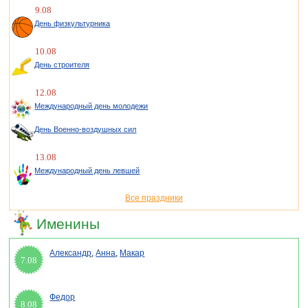
9.08
День физкультурника
10.08
День строителя
12.08
Международный день молодежи
День Военно-воздушных сил
13.08
Международный день левшей
Все праздники
Именины
Александр
,
Анна
,
Макар
7.08
Федор
8.08