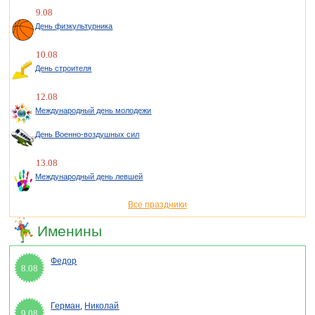
9.08
День физкультурника
10.08
День строителя
12.08
Международный день молодежи
День Военно-воздушных сил
13.08
Международный день левшей
Все праздники
Именины
Федор
8.08
Герман
,
Николай
9.08