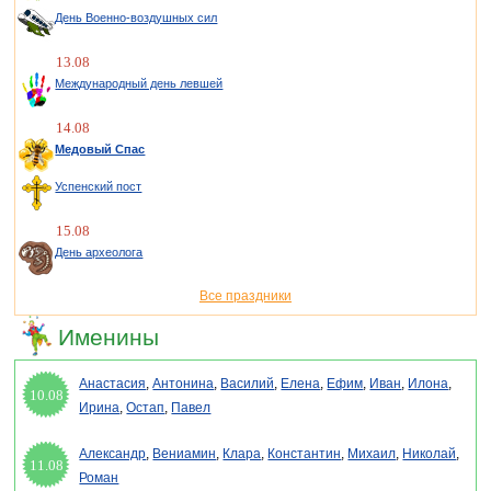
День Военно-воздушных сил
13.08
Международный день левшей
14.08
Медовый Спас
Успенский пост
15.08
День археолога
Все праздники
Именины
Анастасия
,
Антонина
,
Василий
,
Елена
,
Ефим
,
Иван
,
Илона
,
10.08
Ирина
,
Остап
,
Павел
Александр
,
Вениамин
,
Клара
,
Константин
,
Михаил
,
Николай
,
11.08
Роман