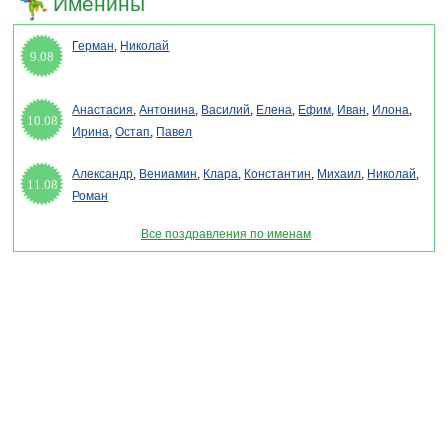
Именины
Герман
,
Николай
9.08
Анастасия
,
Антонина
,
Василий
,
Елена
,
Ефим
,
Иван
,
Илона
,
10.08
Ирина
,
Остап
,
Павел
Александр
,
Вениамин
,
Клара
,
Константин
,
Михаил
,
Николай
,
11.08
Роман
Все поздравления по именам
Раздел "Поздравления с днем науки в Украине" © 2013-2022, 2023. Поздравления,
Тосты, Открытки, Сценарии.
Внимание! Авторские материалы! При использовании материалов активная ссылка на