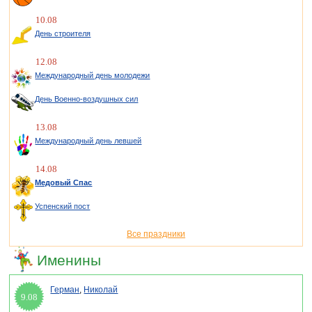
10.08
День строителя
12.08
Международный день молодежи
День Военно-воздушных сил
13.08
Международный день левшей
14.08
Медовый Спас
Успенский пост
Все праздники
Именины
Герман
,
Николай
9.08