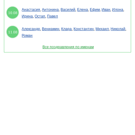
Анастасия
,
Антонина
,
Василий
,
Елена
,
Ефим
,
Иван
,
Илона
,
10.08
Ирина
,
Остап
,
Павел
Александр
,
Вениамин
,
Клара
,
Константин
,
Михаил
,
Николай
,
11.08
Роман
Все поздравления по именам
Раздел "Поздравления с днем летнего солнцестояния" © 2013-2022, 2023.
Поздравления, Тосты, Открытки, Сценарии.
Внимание! Авторские материалы! При использовании материалов активная ссылка на
сайт обязательна!
Поздравительным сайтам ЗАПРЕЩЕНО использовать материалы! Моментальная
DMCA жалоба в Google.
pozdravitelru@gmail.com