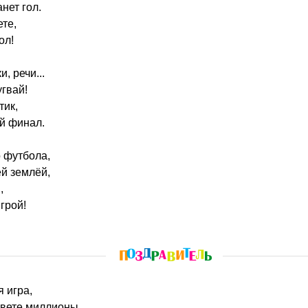
нет гол.
ете,
ол!
, речи...
угвай!
тик,
й финал.
 футбола,
й землёй,
,
игрой!
 игра,
свете миллионы,