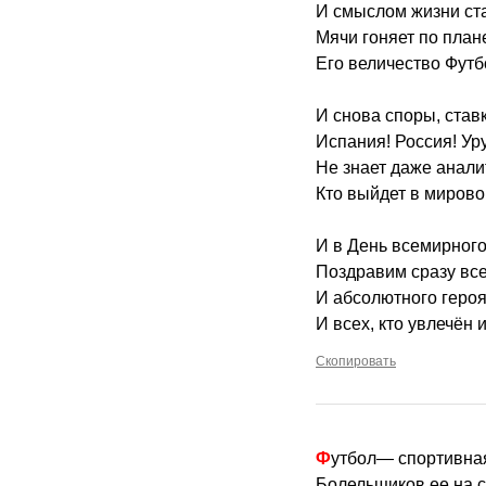
И смыслом жизни ста
Мячи гоняет по план
Его величество Футб
И снова споры, ставки
Испания! Россия! Ур
Не знает даже анали
Кто выйдет в мирово
И в День всемирного
Поздравим сразу все
И абсолютного героя
И всех, кто увлечён 
Скопировать
Футбол— спортивная
Болельщиков ее на 