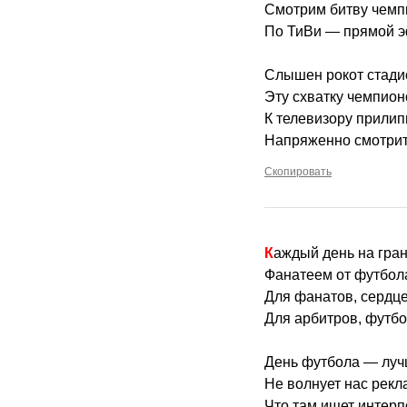
Смотрим битву чемп
По ТиВи — прямой э
Слышен рокот стади
Эту схватку чемпион
К телевизору прилип
Напряженно смотрит
Скопировать
Каждый день на гра
Фанатеем от футбол
Для фанатов, сердце
Для арбитров, футбо
День футбола — луч
Не волнует нас рекл
Что там ищет интерп