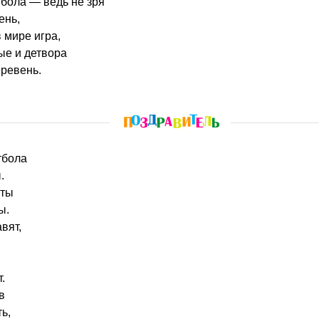
бола — ведь не зря
ень,
 мире игра,
ые и детвора
еревень.
тбола
.
сты
ы.
вят,
.
в
ь,