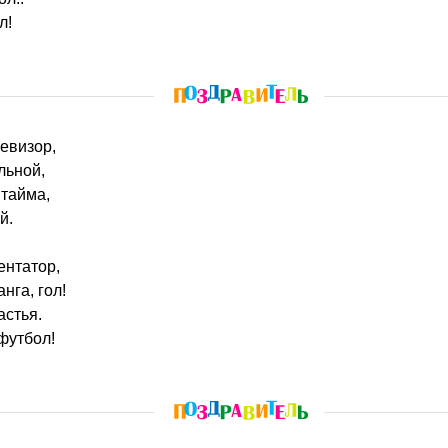
л!
левизор,
льной,
 тайма,
й.
ентатор,
нга, гол!
астья.
 футбол!