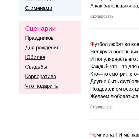
А как балельщики ра
С именами
Скопировать
Сценарии
Праздников
Футбол любят во вс
Дня рождения
Нет круга болельщик
Юбилея
И популярность его 
Свадьбы
Каждый что—то для с
Кто—то смотрит, кто
Корпоратива
Другие быть футболи
Что подарить
Поздравляем всех ц
Желаем любоваться 
Скопировать
Чемпионат! И мы как