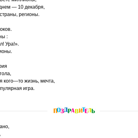
днем — 10 декабря,
 страны, регионы.
оков.
ны :
л! Ура!».
ионы.
рия
гола,
я кого—то жизнь, мечта,
пулярная игра.
ано,
,