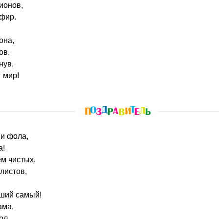
ионов,
фир.
она,
ов,
нув,
 мир!
ни фола,
а!
м чистых,
листов,
ший самый!
ама,
ол..