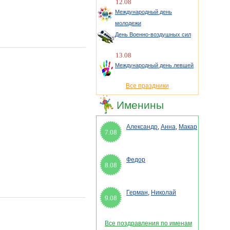
12.08
Международный день
молодежи
День Военно-воздушных сил
13.08
Международный день левшей
Все праздники
Именины
Александр
,
Анна
,
Макар
7.08
Федор
8.08
Герман
,
Николай
9.08
Все поздравления по именам