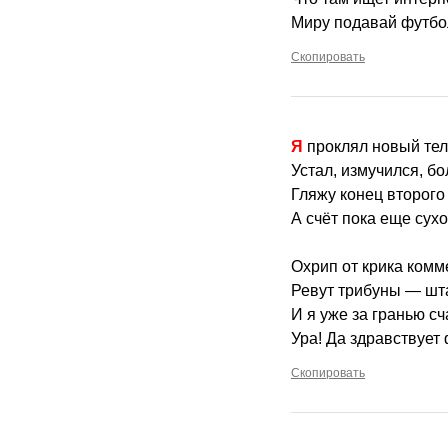
Миру подавай футбо
Скопировать
Я проклял новый те
Устал, измучился, бо
Гляжу конец второго
А счёт пока еще сухо
Охрип от крика комм
Ревут трибуны — шта
И я уже за гранью сч
Ура! Да здравствует
Скопировать