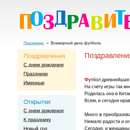
Праздники
Всемирный день футбола
Поздравлени
Поздравления
С днем рождения
Праздники
Футбол древнейшая 
Именные
На счету игры так м
Родилась она в Китае
Всем, и сегодня нра
Открытки
С днем рождения
Много ж преобразов
К празднику
Немало радости и ог
Новый год
Сегодня, и женщины 