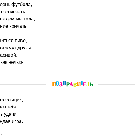
 день футбола,
е отмечать,
 ждем мы гола,
ние кричать.
ниться пиво,
ки жмут друзья,
расивой,
как нельзя!
болельщик,
тим тебя
ь удачи,
ждая игра.