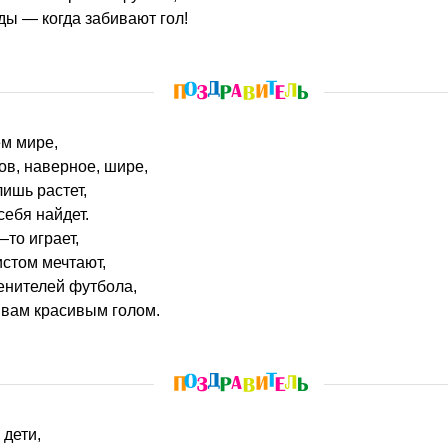
ды — когда забивают гол!
ем мире,
ов, наверное, шире,
лишь растет,
ебя найдет.
—то играет,
стом мечтают,
енителей футбола,
вам красивым голом.
 дети,