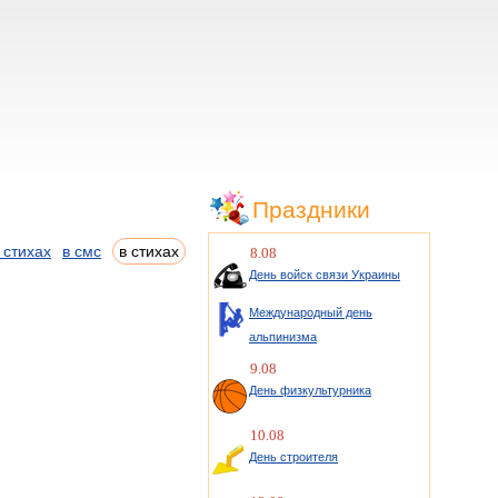
Праздники
 стихах
в смс
в стихах
8.08
День войск связи Украины
Международный день
альпинизма
9.08
День физкультурника
10.08
День строителя