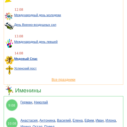
12.08
Международный день молодежи
День Военно-воздушных сил
13.08
Международный день левшей
14.08
Медовый Спас
Успенский пост
Все праздники
Именины
Герман
,
Николай
9.08
Анастасия
,
Антонина
,
Василий
,
Елена
,
Ефим
,
Иван
,
Илона
,
10.08
Ирина
,
Остап
,
Павел