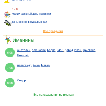
12.08
Международный день молодежи
День Военно-воздушных сил
Все праздники
Именины
Анатолий
,
Афанасий
,
Борис
,
Глеб
,
Давид
,
Иван
,
Кристина
,
6.08
Николай
Александр
,
Анна
,
Макар
7.08
Федор
8.08
Все поздравления по именам