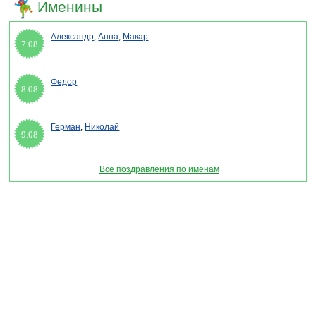
Именины
Александр
,
Анна
,
Макар
7.08
Федор
8.08
Герман
,
Николай
9.08
Все поздравления по именам
Раздел "Поздравления на Медовый спас" © 2013-2022, 2023. Поздравления, Тосты,
Открытки, Сценарии.