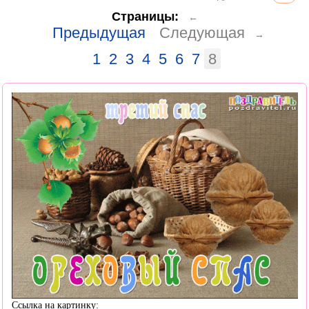
Страницы:
←
Предыдущая
Следующая
→
1
2
3
4
5
6
7
8
Ссылка на картинку: