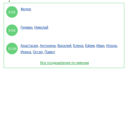
Федор
8.08
Герман
,
Николай
9.08
Анастасия
,
Антонина
,
Василий
,
Елена
,
Ефим
,
Иван
,
Илона
,
10.08
Ирина
,
Остап
,
Павел
Все поздравления по именам
Раздел "Поздравления на Хлебный спас" © 2013-2022, 2023. Поздравления, Тосты,
Открытки, Сценарии.
Внимание! Авторские материалы! При использовании материалов активная ссылка на
сайт обязательна!