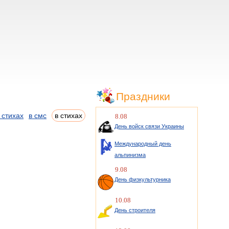
Праздники
 стихах
в смс
в стихах
8.08
День войск связи Украины
Международный день
альпинизма
9.08
День физкультурника
10.08
День строителя