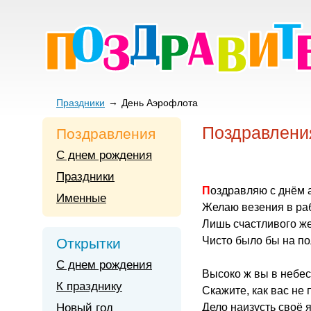
Праздники
День Аэрофлота
Поздравлени
Поздравления
С днем рождения
Праздники
Поздравляю с днём
Именные
Желаю везения в ра
Лишь счастливого ж
Чисто было бы на п
Открытки
С днем рождения
Высоко ж вы в небес
К празднику
Скажите, как вас не 
Новый год
Дело наизусть своё я