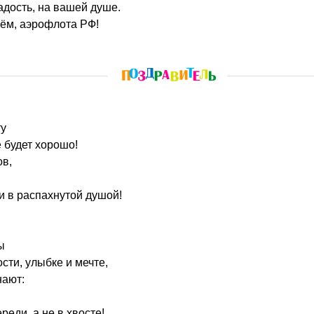
адость, на вашей душе.
ём, аэрофлота РФ!
ту
е будет хорошо!
ов,
и в распахнутой душой!
ы
сти, улыбке и мечте,
нают:
реди, а не в хвосте!