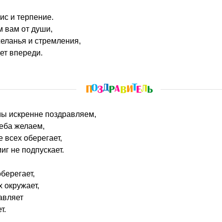
ис и терпение.
 вам от души,
еланья и стремления,
ет впереди.
мы искренне поздравляем,
неба желаем,
е всех оберегает,
иг не подпускает.
берегает,
 окружает,
авляет
т.