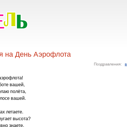
я на День Аэрофлота
Поздравления:
в
 аэрофлота!
боте вашей,
елаю полёта,
олосе вашей.
ах летаете.
пугает высота?
вно знаете.