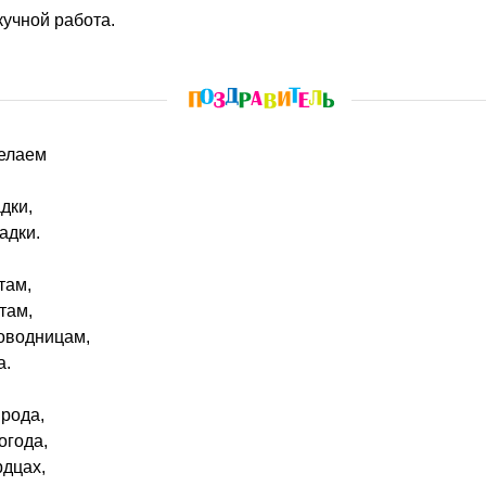
кучной работа.
желаем
дки,
адки.
там,
там,
оводницам,
а.
ирода,
огода,
рдцах,