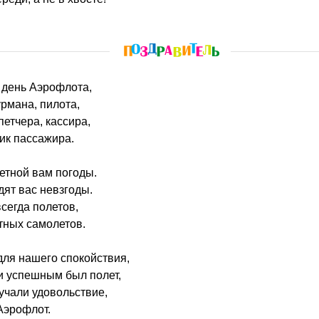
— день Аэрофлота,
рмана, пилота,
петчера, кассира,
ник пассажира.
етной вам погоды.
дят вас невзгоды.
сегда полетов,
ных самолетов.
для нашего спокойствия,
 успешным был полет,
учали удовольствие,
Аэрофлот.