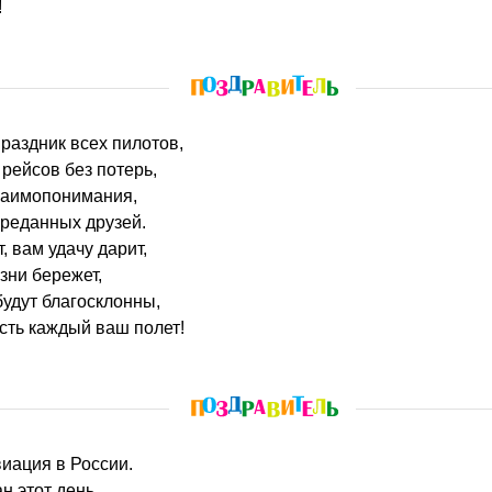
!
раздник всех пилотов,
 рейсов без потерь,
заимопонимания,
преданных друзей.
, вам удачу дарит,
зни бережет,
удут благосклонны,
сть каждый ваш полет!
виация в России.
н этот день.