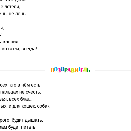
не летели,
ины не лень.
ы,
а.
авления!
 во всём, всегда!
сех, кто в нём есть!
пальцах не счесть.
ья, всех благ...
ых, и для кошек, собак.
рого, будит дышать.
вам будет питать.