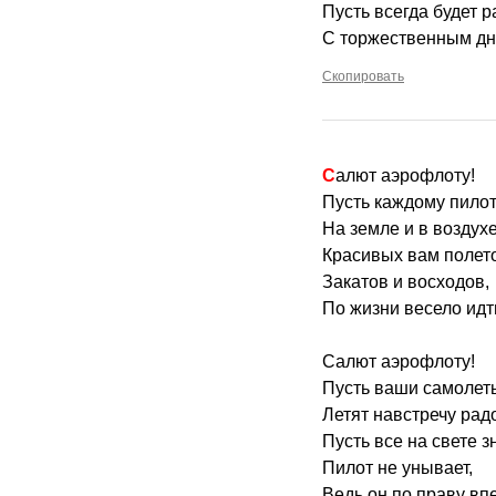
Пусть всегда будет р
С торжественным дн
Скопировать
Салют аэрофлоту!
Пусть каждому пило
На земле и в воздух
Красивых вам полет
Закатов и восходов,
По жизни весело идт
Салют аэрофлоту!
Пусть ваши самолет
Летят навстречу радо
Пусть все на свете з
Пилот не унывает,
Ведь он по праву впе