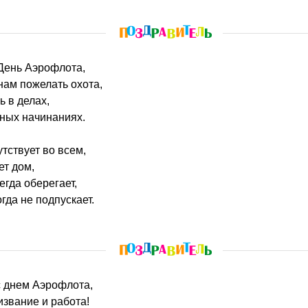
 День Аэрофлота,
ам пожелать охота,
ь в делах,
жных начинаниях.
тствует во всем,
ет дом,
егда оберегает,
гда не подпускает.
с днем Аэрофлота,
звание и работа!