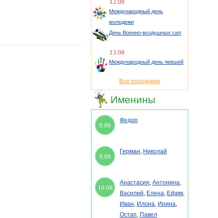
12.08
Международный день
молодежи
День Военно-воздушных сил
13.08
Международный день левшей
Все праздники
Именины
Федор
8.08
Герман
,
Николай
9.08
Анастасия
,
Антонина
,
10.08
Василий
,
Елена
,
Ефим
,
Иван
,
Илона
,
Ирина
,
Остап
,
Павел