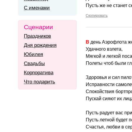
Пусть же не станет с
С именами
Скопировать
Сценарии
Праздников
В день Аэрофлота 
Дня рождения
Удачного взлета,
Юбилея
Мягкой и легкой поса
Свадьбы
Полеты чтоб были гл
Корпоратива
Здоровья и сил пило
Что подарить
Исправности самоле
Спокойствия бортпр
Пускай сияют их лиц
Пусть радует вас пр
Пусть летной будет п
Счастья, любви в се