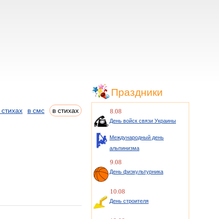
Праздники
 стихах
в смс
в стихах
8.08
День войск связи Украины
Международный день
альпинизма
9.08
День физкультурника
10.08
День строителя