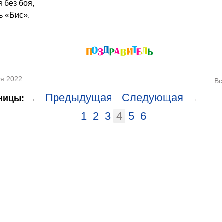
 без боя,
ь «Бис».
я 2022
Вс
Предыдущая
Следующая
ницы:
←
→
1
2
3
4
5
6