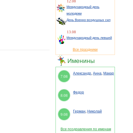
12.08
Международный день
молодежи
День Военно-воздушных сил
13.08
Международный день левшей
Все праздники
Именины
Александр
,
Анна
,
Макар
7.08
Федор
8.08
Герман
,
Николай
9.08
Все поздравления по именам