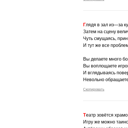
Глядя в зал из—за к
Затем на сцену вел
Чуть смущаясь, прин
И тут же все пробле
Вы делаете много бо
Вы воплощаете игрой
И вглядываясь повер
Невольно обращаете 
Скопировать
Театр зовётся хра
Игру же можно таинс