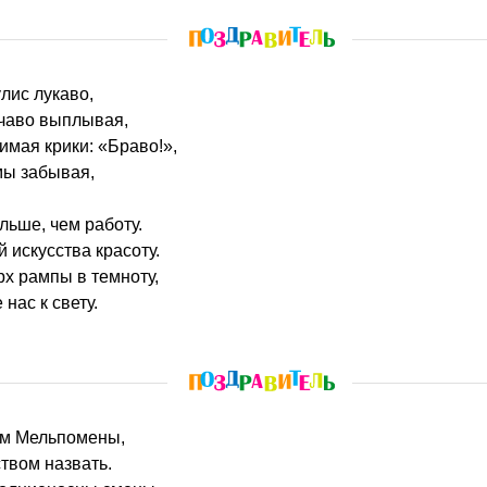
улис лукаво,
ичаво выплывая,
имая крики: «Браво!»,
мы забывая,
льше, чем работу.
 искусства красоту.
х рампы в темноту,
нас к свету.
мом Мельпомены,
твом назвать.