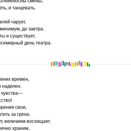
молниеносны смены,
ть, и танцевать.
елей чарует,
 минимум, до завтра.
ты и существует,
Всемирный день театра.
евних времен,
 наделен.
 чувства—
сство!
орения свои,
тить за грехи,
, величием восхищает.
вечно храним,