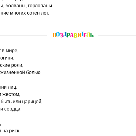
цы, болваны, горлопаны.
ние многих сотен лет.
 в мире,
огини,
ские роли,
 жизненной болью.
тни лиц,
и жестом,
быть или царицей,
ки сердца.
,
 на риск,