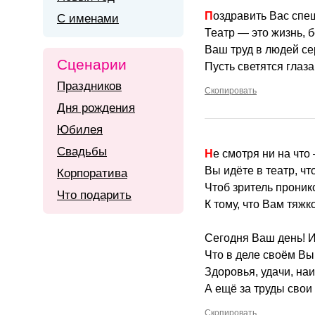
Поздравить Вас сп
С именами
Театр — это жизнь, б
Ваш труд в людей се
Сценарии
Пусть светятся глаза
Праздников
Скопировать
Дня рождения
Юбилея
Свадьбы
Не смотря ни на что
Вы идёте в театр, чт
Корпоратива
Чтоб зритель прони
Что подарить
К тому, что Вам тяжк
Сегодня Ваш день! 
Что в деле своём Вы
Здоровья, удачи, на
А ещё за труды свои
Скопировать