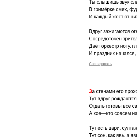
Ты слышишь звук сл
В гримёрке смех, фу
И каждый жест от ни
Вдруг зажигаются ог
Сосредоточен зрител
Даёт оркестр ноту, г
И праздник начался, 
Скопировать
За стенами его прох
Тут вдруг рождаются 
Отдать готовы всё св
А кое—кто совсем на
Тут есть цари, султа
Тут сон, как явь, а яв