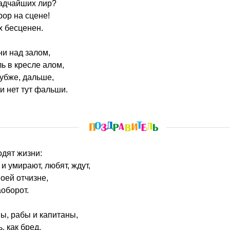
адчайших лир?
рор на сцене!
х бесценен.
ни над залом,
ь в кресле алом,
лубже, дальше,
и нет тут фальши.
одят жизни:
и умирают, любят, ждут,
оей отчизне,
оборот.
ны, рабы и капитаны,
ь, как бред.