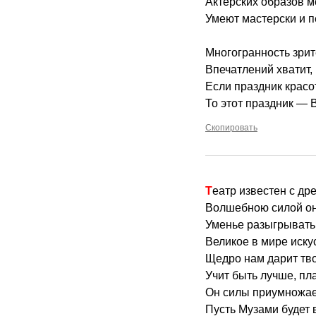
Актёрских образов 
Умеют мастерски и пе
Многогранность зрит
Впечатлений хватит,
Если праздник красо
То этот праздник — 
Скопировать
Театр известен с др
Волшебною силой он
Уменье разыгрывать
Великое в мире иску
Щедро нам дарит тв
Учит быть лучше, пла
Он силы приумножает
Пусть Музами будет 