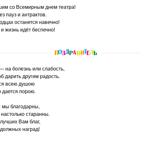
ешим со Всемирным днем театра!
ез пауз и антрактов.
рдцах останется навечно!
 и жизнь идёт беспечно!
 — на болезнь или слабость,
об дарить другим радость.
кся всею душою
о дается порою.
И мы благодарны,
 настолько старанны.
илучших Вам благ,
 должных наград!