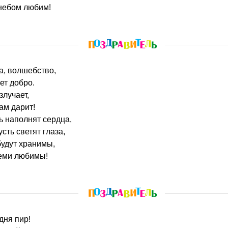
небом любим!
та, волшебство,
ет добро.
злучает,
ам дарит!
ь наполнят сердца,
сть светят глаза,
будут хранимы,
еми любимы!
одня пир!