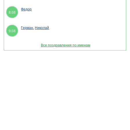
Федор
8.08
Герман
,
Николай
9.08
Все поздравления по именам
Раздел "Новые поздравления с днем всех влюбленных 2027" © 2013-2022, 2023.
Поздравления, Тосты, Открытки, Сценарии.
Внимание! Авторские материалы! При использовании материалов активная ссылка на
сайт обязательна!
Поздравительным сайтам ЗАПРЕЩЕНО использовать материалы! Моментальная
DMCA жалоба в Google.
pozdravitelru@gmail.com