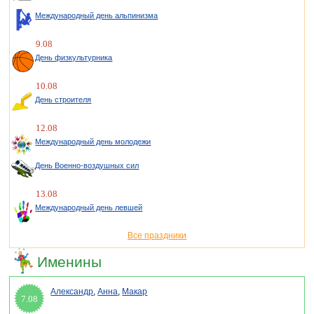
Международный день альпинизма
9.08
День физкультурника
10.08
День строителя
12.08
Международный день молодежи
День Военно-воздушных сил
13.08
Международный день левшей
Все праздники
Именины
Александр
,
Анна
,
Макар
7.08