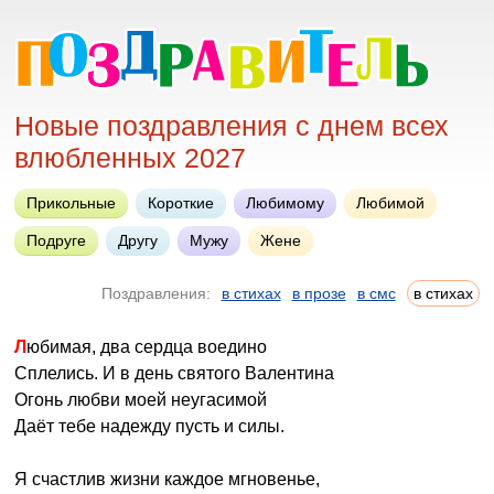
Новые поздравления с днем всех
влюбленных 2027
Прикольные
Короткие
Любимому
Любимой
Подруге
Другу
Мужу
Жене
Поздравления:
в стихах
в прозе
в смс
в стихах
Любимая, два сердца воедино
Сплелись. И в день святого Валентина
Огонь любви моей неугасимой
Даёт тебе надежду пусть и силы.
Я счастлив жизни каждое мгновенье,