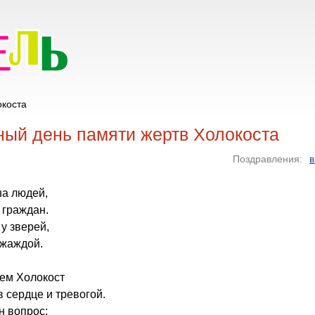
окоста
ый день памяти жертв Холокоста
Поздравления:
в
ша людей,
 граждан.
у зверей,
 жаждой.
ем Холокост
 сердце и тревогой.
н вопрос: