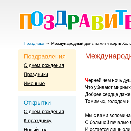
Праздники
Международный день памяти жертв Хол
Международн
Поздравления
С днем рождения
Праздники
Черней чем ночь ду
Именные
Что убивают мирных
Добрее сердце даже 
Томимых, голодом и
Открытки
С днем рождения
Мы с вами вспомина
К празднику
С большой печалью в
Новый год
И остается лишь оди