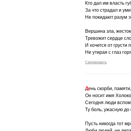
Кто дал им власть г
За что страдал и ум
Не покидают разум э
Вершина зла, жесток
Тревожит сердце сло
И хочется от грусти 
Не утирая с глаз гор
Скопировать
День скорби, памяти
Он носит имя Холоко
Сегодня люди вспо
Ту боль, ужасную до 
Пусть никогда тот мр
Люби людей, не дела