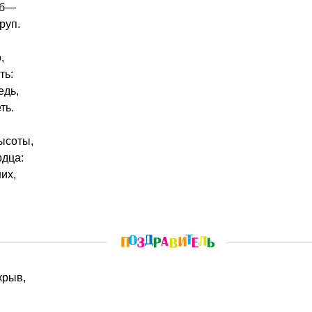
рб—
руп.
,
ть:
едь,
ть.
ысоты,
рдца:
их,
крыв,