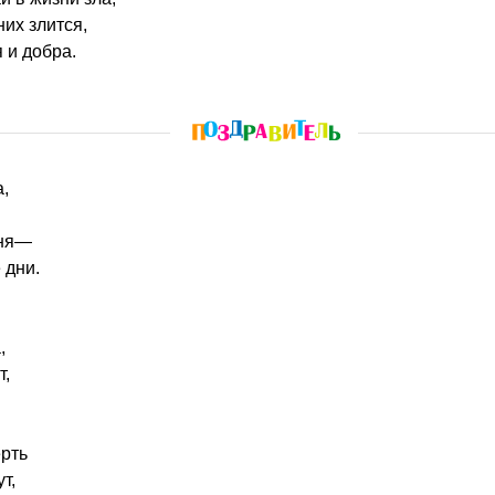
них злится,
 и добра.
а,
.
еня—
 дни.
,
т,
ерть
т,