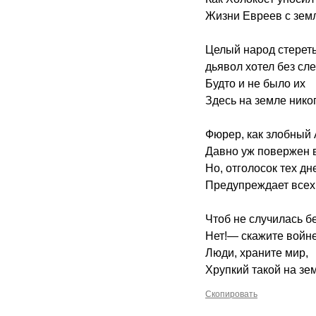
Жизни Евреев с зем
Целый народ стерет
дьявол хотел без сле
Будто и не было их
Здесь на земле никог
Фюрер, как злобный
Давно уж повержен в
Но, отголосок тех дн
Предупреждает всех 
Чтоб не случилась б
Нет!— скажите войне
Люди, храните мир,
Хрупкий такой на зе
Скопировать