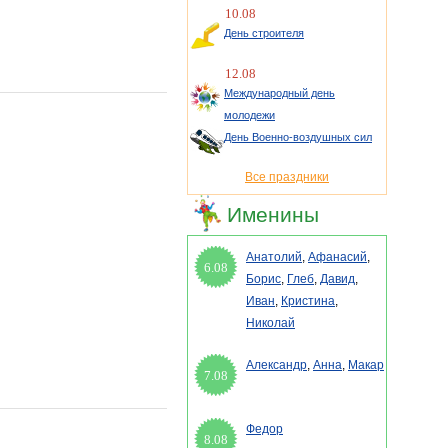
10.08
День строителя
12.08
Международный день
молодежи
День Военно-воздушных сил
Все праздники
Именины
Анатолий
,
Афанасий
,
6.08
Борис
,
Глеб
,
Давид
,
Иван
,
Кристина
,
Николай
Александр
,
Анна
,
Макар
7.08
Федор
8.08