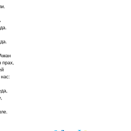
ли.
ь
да.
да.
 Аман
 прах,
ей
нас:
еда,
,
мле.