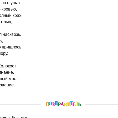
нело в ушах,
 кровью,
лный крах,
солью,
л насквозь,
у,
о пришлось,
ору.
олокост,
инание,
ный мост,
звание.
ердца, без ножа,