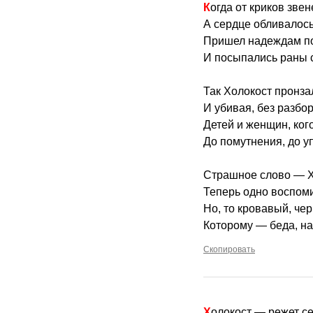
Когда от криков зве
А сердце обливалось
Пришел надеждам по
И посыпались раны 
Так Холокост пронза
И убивая, без разбор
Детей и женщин, ког
До помутнения, до уп
Страшное слово — Х
Теперь одно воспом
Но, то кровавый, чер
Которому — беда, на
Скопировать
Холокост — режет с