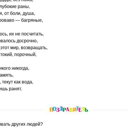
лубокие раны,
, от боли, душа,
кроваво — багряные,
сь, их не посчитать,
валось досрочно,
в этот мир, возвращать,
токий, порочный,
икого никогда,
амять,
 текут как вода,
ишь ранят.
бивать других людей?