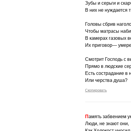
Зубы и серьги и ска
В них не нуждается т
Головы сбрив наголо
Чтобы матрасы наби
В камерах газовых в
Их приговор— умере
Смотрит Господь с в
Прямо в людские се
Есть сострадание в н
Или черства душа?
Скопировать
Память забвением у
Люди, не знают они,
Как Холокост уносил