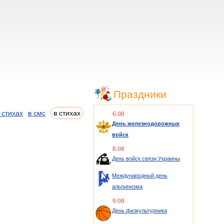
Праздники
 стихах
в смс
в стихах
6.08
День железнодорожных
войск
8.08
День войск связи Украины
Международный день
альпинизма
9.08
День физкультурника