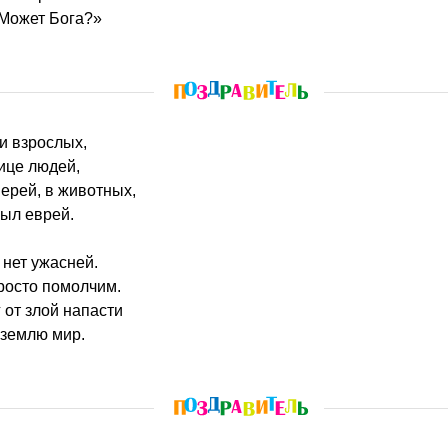
 Может Бога?»
 и взрослых,
лице людей,
ерей, в животных,
ыл еврей.
нет ужасней.
росто помолчим.
 от злой напасти
 землю мир.