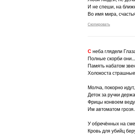
И не спеши, на ближ
Во имя мира, счастья
Скопировать
С неба глядели Глаз
Полные скорби они..
Память набатом зв
Холокоста страшные
Молча, покорно идут,
Деток за ручки держа
Фрицы конвоем веду
Им автоматом грозя.
У обречённых на см
Кровь для убийц беру