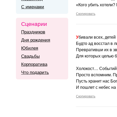
«Кого убить хотели?
С именами
Скопировать
Сценарии
Праздников
Убивали всех, детей
Дня рождения
Будто ад восстал в 
Юбилея
Превративши их в зв
Свадьбы
Для которых целью б
Корпоратива
Холокост… Событий 
Что подарить
Просто вспомним. П
Пусть хранит нас Бог
И пошлет с небес на
Скопировать