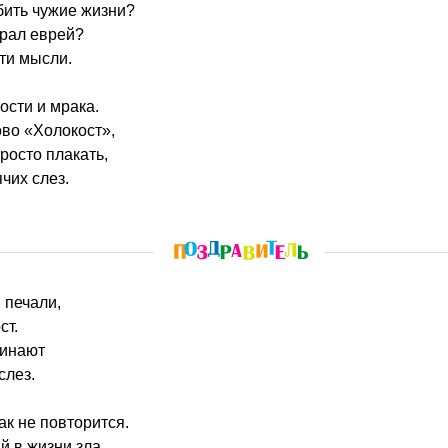
убить чужие жизни?
ирал еврей?
ти мысли.
ости и мрака.
во «Холокост»,
просто плакать,
ячих слез.
, печали,
ст.
минают
слез.
ак не повторится.
й в жизни зла,