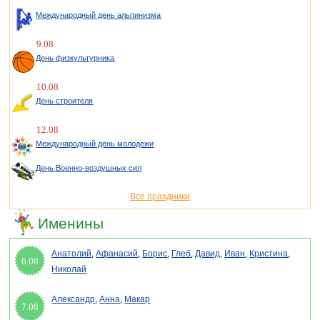
Международный день альпинизма
9.08
День физкультурника
10.08
День строителя
12.08
Международный день молодежи
День Военно-воздушных сил
Все праздники
Именины
Анатолий
,
Афанасий
,
Борис
,
Глеб
,
Давид
,
Иван
,
Кристина
,
6.08
Николай
Александр
,
Анна
,
Макар
7.08