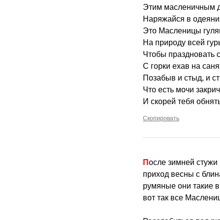
Этим масленичным 
Наряжайся в одеян
Это Масленицы гуля
На природу всей гур
Чтобы праздновать с
С горки ехав на саня
Позабыв и стыд, и ст
Что есть мочи закри
И скорей тебя обнять
Скопировать
После зимней стужи
приход весны с блин
румяные они такие в
вот так все Маслени