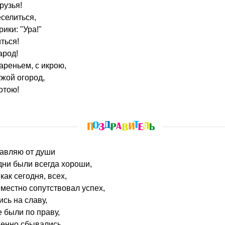
рузья!
еселиться,
рики: "Ура!"
ться!
арод!
ареньем, с икрою,
ужой огород,
отою!
равляю от души
дни были всегда хороши,
как сегодня, всех,
местно сопутствовал успех,
сь на славу,
 были по праву,
енно сбывались