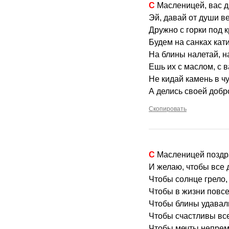
С Масленицей, вас д
Эй, давай от души в
Дружно с горки под к
Будем на санках кати
На блины налетай, н
Ешь их с маслом, с в
Не кидай камень в ч
А делись своей добр
Скопировать
С Масленицей позд
И желаю, чтобы все 
Чтобы солнце грело, 
Чтобы в жизни повсе
Чтобы блины удавали
Чтобы счастливы все
Чтобы мечты непрем