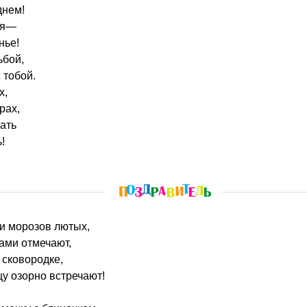
днем!
ия—
нье!
ьбой,
 тобой.
х,
рах,
чать
!
 и морозов лютых,
ами отмечают,
 сковородке,
цу озорно встречают!