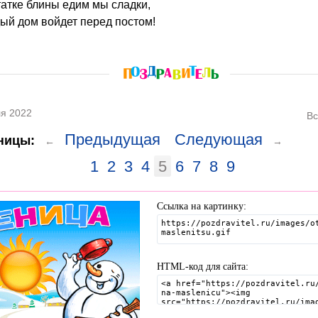
татке блины едим мы сладки,
дый дом войдет перед постом!
я 2022
Вс
Предыдущая
Следующая
ницы:
←
→
1
2
3
4
5
6
7
8
9
Ссылка на картинку:
HTML-код для сайта: