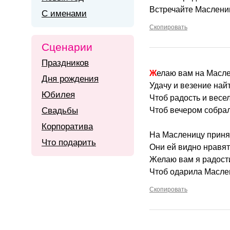
Встречайте Маслени
С именами
Скопировать
Сценарии
Праздников
Желаю вам на Масле
Дня рождения
Удачу и везение найт
Юбилея
Чтоб радость и весе
Свадьбы
Чтоб вечером собрал
Корпоратива
На Масленицу принят
Что подарить
Они ей видно нравятс
Желаю вам я радости
Чтоб одарила Масле
Скопировать