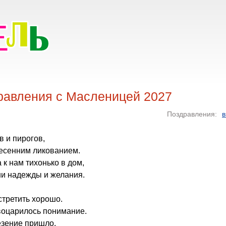
равления с Масленицей 2027
Поздравления:
в
в и пирогов,
есенним ликованием.
к нам тихонько в дом,
и надежды и желания.
третить хорошо.
воцарилось понимание.
езение пришло,