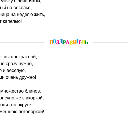
мочку с блиночком,
ый на веселье,
ница на неделю жить,
г капелью!
весны прекрасной,
но сразу нужно,
 и веселую,
ми очень дружно!
 множество блинов,
онечно же с икоркой,
онит по округе,
смешною поговоркой!