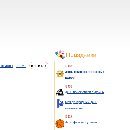
Праздники
 стихах
в смс
в стихах
6.08
День железнодорожных
войск
8.08
День войск связи Украины
Международный день
альпинизма
9.08
День физкультурника