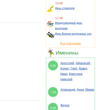
10.08
День строителя
12.08
Международный день
молодежи
День Военно-воздушных сил
Все праздники
Именины
Анатолий
,
Афанасий
,
6.08
Борис
,
Глеб
,
Давид
,
Иван
,
Кристина
,
Николай
Александр
,
Анна
,
Макар
7.08
Федор
8.08