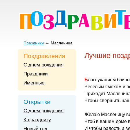
Праздники
Масленица
Лучшие позд
Поздравления
С днем рождения
Праздники
Благоуханием блино
Именные
Веселым смехом и в
Приходит Масленица 
Чтобы свершить наш
Открытки
С днем рождения
Желаю Масленицу вс
К празднику
Чтоб в вашем доме 
Новый год
И чтобы радость и в