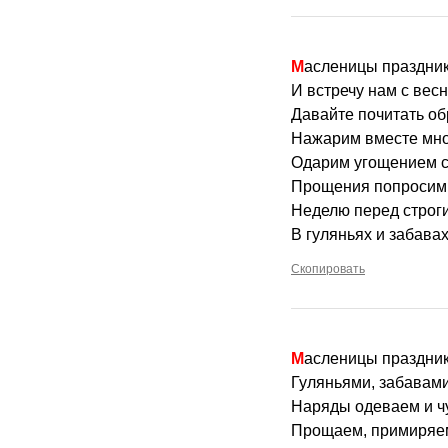
Масленицы праздник
И встречу нам с вес
Давайте почитать об
Нажарим вместе мно
Одарим угощением с
Прощения попросим,
Неделю перед строг
В гуляньях и забавах
Скопировать
Масленицы праздник
Гуляньями, забавами
Наряды одеваем и ч
Прощаем, примиряем