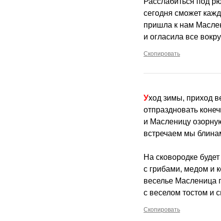
Расслабиться под рю
сегодня сможет кажд
пришла к нам Масле
и огласила все вокру
Скопировать
Уход зимы, приход 
отпраздновать конеч
и Масленицу озорную
встречаем мы блина
На сковородке будет
с грибами, медом и к
веселье Масленица г
с веселом тостом и 
Скопировать