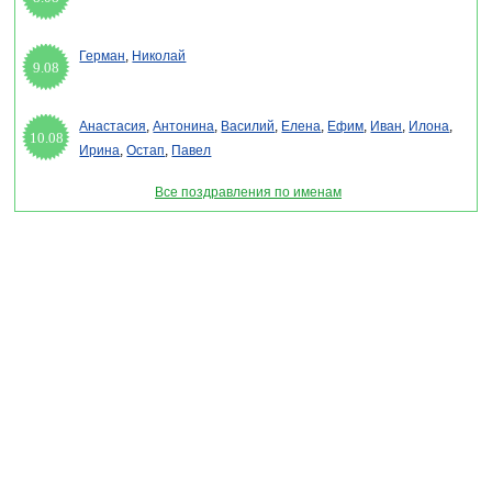
Герман
,
Николай
9.08
Анастасия
,
Антонина
,
Василий
,
Елена
,
Ефим
,
Иван
,
Илона
,
10.08
Ирина
,
Остап
,
Павел
Все поздравления по именам
Раздел "Крещенский сочельник 2027" © 2013-2022, 2023. Поздравления, Тосты,
Открытки, Сценарии.
Внимание! Авторские материалы! При использовании материалов активная ссылка на
сайт обязательна!
Поздравительным сайтам ЗАПРЕЩЕНО использовать материалы! Моментальная
DMCA жалоба в Google.
pozdravitelru@gmail.com